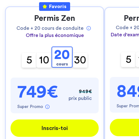
Favoris
Permis Zen
Per
Code +
2
Code +
20
cours de conduite
Date d'exam
Offre la plus économique
20
5
5
10
30
cours
84
749€
949€
prix public
Super Pro
Super Promo
Inscris-toi