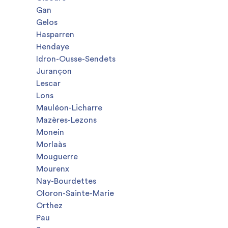
Gan
Gelos
Hasparren
Hendaye
Idron-Ousse-Sendets
Jurançon
Lescar
Lons
Mauléon-Licharre
Mazères-Lezons
Monein
Morlaàs
Mouguerre
Mourenx
Nay-Bourdettes
Oloron-Sainte-Marie
Orthez
Pau