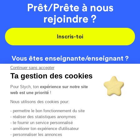
Prêt/Prête à nous
rejoindre ?
Inscris-toi
Vous êtes enseignante/
enseignant ?
On recrute
Continuer sans accepter
Ta gestion des cookies
Pour Stych, ton
expérience sur notre site
Code de la route
Contact
web est une priorité
!
Permis de conduire
Recrutement
Nous utilisons des cookies pour:
Permis CPF
CGV
- permettre le bon fonctionnement du site
Localisation
Mentions légales
- réaliser des statistiques anonymes
- te fournir un service personnalisé
- améliorer ton expérience d'utilisateur
Tous les avis clients
4.6/5 (51125 avis publiés)
- personnaliser les annonces