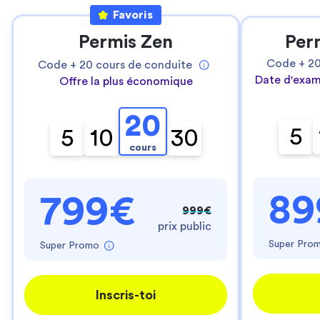
Favoris
Permis Zen
Per
Code +
2
Code +
20
cours de conduite
Date d'exam
Offre la plus économique
20
5
5
10
30
cours
89
799€
999€
prix public
Super Pro
Super Promo
Inscris-toi