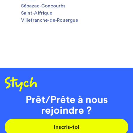
Sébazac-Concourès
Saint-Affrique
Villefranche-de-Rouergue
Prêt/Prête à nous
rejoindre ?
Inscris-toi