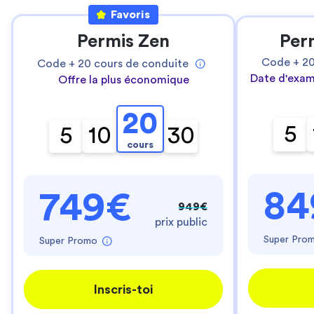
Favoris
Permis Zen
Per
Code +
2
Code +
20
cours de conduite
Date d'exam
Offre la plus économique
20
5
5
10
30
cours
84
749€
949€
prix public
Super Pro
Super Promo
Inscris-toi