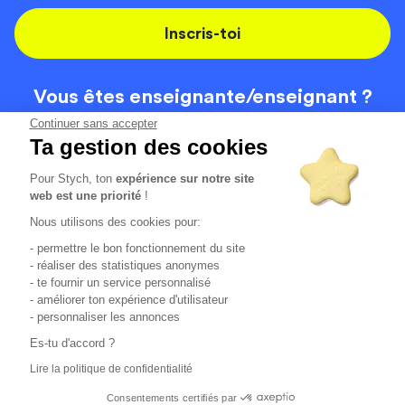
Inscris-toi
Vous êtes enseignante/
enseignant ?
On recrute
Continuer sans accepter
Ta gestion des cookies
Pour Stych, ton
expérience sur notre site
Code de la route
Contact
web est une priorité
!
Permis de conduire
Recrutement
Nous utilisons des cookies pour:
Permis CPF
CGV
- permettre le bon fonctionnement du site
Localisation
Mentions légales
- réaliser des statistiques anonymes
- te fournir un service personnalisé
- améliorer ton expérience d'utilisateur
Tous les avis clients
4.6/5 (51136 avis publiés)
- personnaliser les annonces
*selon étude interne disponible sur
https://www.stych.fr/etude
Es-tu d'accord ?
Comment sont calculés nos taux de réussite ?
Lire la politique de confidentialité
Nos taux de réussite sont calculés sur tous les élèves ayant
passé leur examen une ou deux fois au cours des 12 derniers
Consentements certifiés par