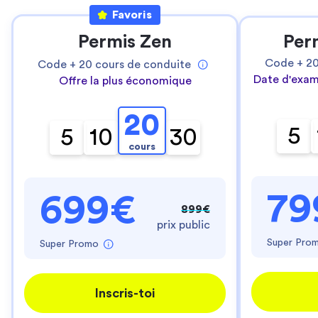
Favoris
Permis Zen
Per
Code +
2
Code +
20
cours de conduite
Date d'exam
Offre la plus économique
20
5
5
10
30
cours
79
699€
899€
prix public
Super Pro
Super Promo
Inscris-toi