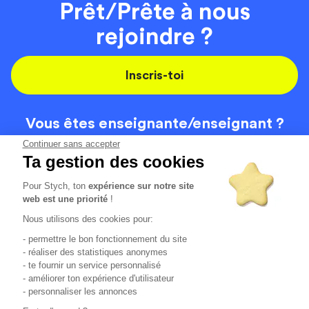
Prêt/Prête à nous
rejoindre ?
Inscris-toi
Vous êtes enseignante/
enseignant ?
On recrute
Continuer sans accepter
Ta gestion des cookies
Pour Stych, ton
expérience sur notre site
Code de la route
Contact
web est une priorité
!
Permis de conduire
Recrutement
Nous utilisons des cookies pour:
Permis CPF
CGV
- permettre le bon fonctionnement du site
Localisation
Mentions légales
- réaliser des statistiques anonymes
- te fournir un service personnalisé
- améliorer ton expérience d'utilisateur
Tous les avis clients
4.6/5 (51125 avis publiés)
- personnaliser les annonces
*selon étude interne disponible sur
https://www.stych.fr/etude