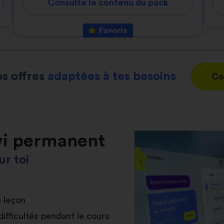
Consulte le contenu du pack
Favoris
s offres
adaptées à tes besoins
Co
vi permanent
r toi
e leçon
difficultés pendant le cours