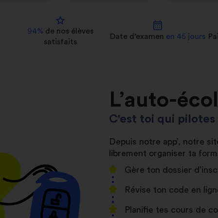
star
calendar_month
94%
de nos
élèves
Date d’examen
en 45 jours
Pa
satisfaits
L’auto-éco
C'est toi qui pilote
Depuis notre app’, notre s
librement organiser ta form
Gère ton dossier d’insc
Révise ton code en lign
Planifie tes cours de 