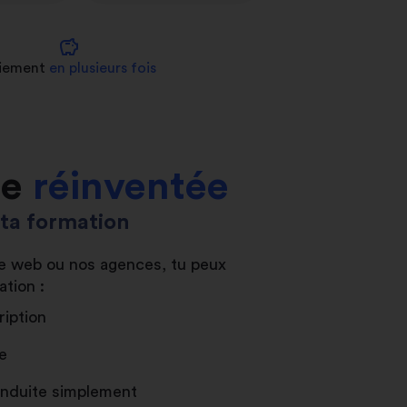
savings
iement
en plusieurs fois
le
réinventée
s ta formation
ite web ou nos agences, tu peux
ation :
ription
e
conduite simplement