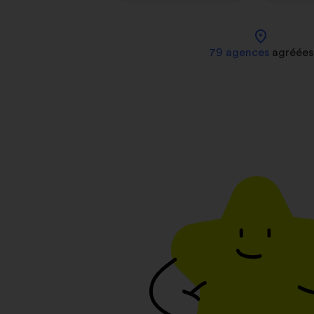
location_on
79 agences
agréées