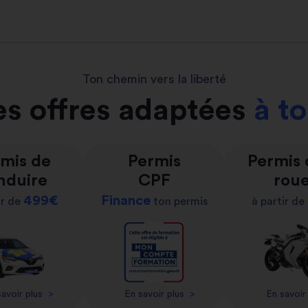
Ton chemin vers la liberté
s offres adaptées
à t
mis de
Permis
Permis
nduire
CPF
rou
499€
Finance
ir de
ton permis
à partir de
avoir plus
>
En savoir plus
>
En savoir