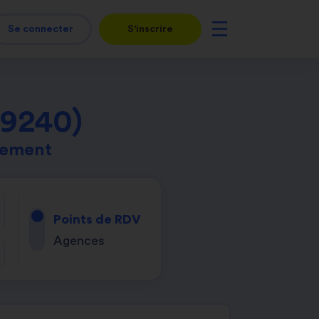
Se connecter
S'inscrire
49240)
tement
Points de RDV
Agences