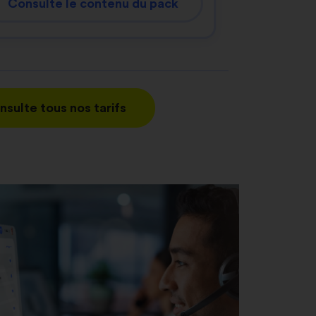
Consulte le contenu du pack
nsulte tous nos tarifs