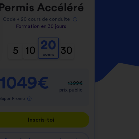
Permis Accéléré
Code +
20
cours de conduite
Formation en 30 jours
20
5
10
30
cours
nnalisez vos Options
er vos paramètres de confidentialité, en garantis
1049€
1399€
prix public
Super Promo
Inscris-toi