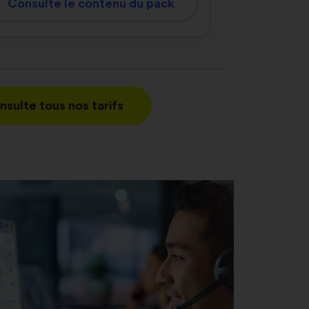
Consulte le contenu du pack
nsulte tous nos tarifs