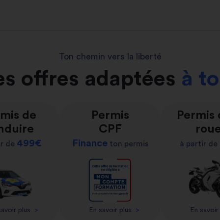
Ton chemin vers la liberté
s offres adaptées
à t
mis de
Permis
Permis
nduire
CPF
rou
499€
Finance
ir de
ton permis
à partir de
avoir plus
>
En savoir plus
>
En savoir