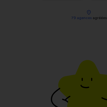
location_on
79 agences
agréées