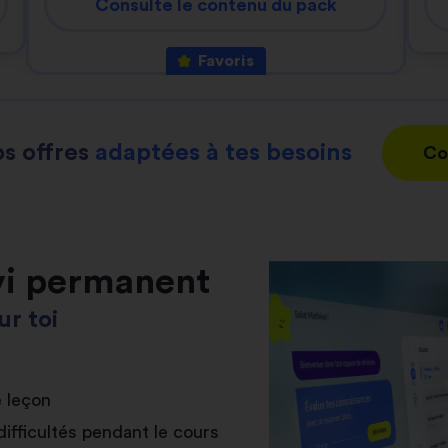
Consulte le contenu du pack
Favoris
s offres
adaptées à tes besoins
Co
vi permanent
r toi
e leçon
difficultés pendant le cours