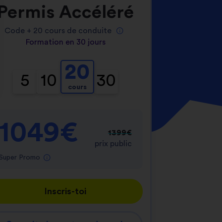
Permis Accéléré
Code +
20
cours de conduite
Formation en 30 jours
20
5
10
30
cours
nnalisez vos Options
er vos paramètres de confidentialité, en garantis
1049€
1399€
prix public
Super Promo
Inscris-toi