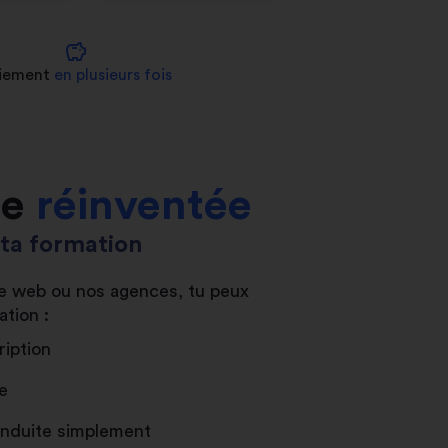
savings
iement
en plusieurs fois
le
réinventée
s ta formation
ite web ou nos agences, tu peux
ation :
ription
e
conduite simplement