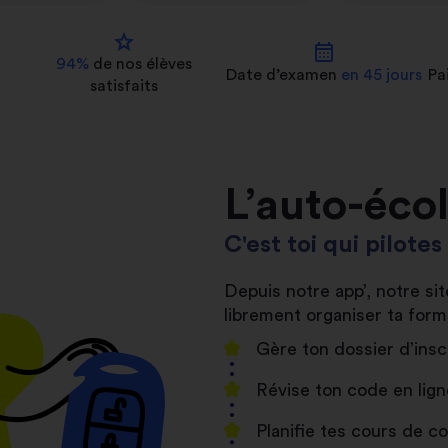
star
calendar_month
94%
de nos
élèves
Date d’examen
en 45 jours
Pa
satisfaits
L’auto-éco
C'est toi qui pilote
Depuis notre app’, notre s
librement organiser ta form
Gère ton dossier d’insc
Révise ton code en lign
Planifie tes cours de 