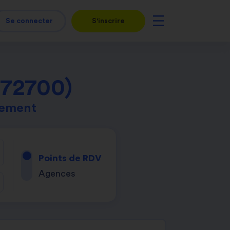
Se connecter
S'inscrire
(72700)
tement
Points de RDV
Agences