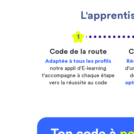
L'apprenti
1
Code de la route
C
Adaptée à tous les profils
Ré
notre appli d'E-learning
d'u
t'accompagne à chaque étape
d
vers la réussite au code
opt
Ton code à
po