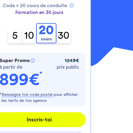
Code +
20
cours de conduite
Formation en 30 jours
20
5
10
30
cours
nnalisez vos Options
Super Promo
1249€
à partir de
prix public
er vos paramètres de confidentialité, en garantis
*
899€
*
Renseigne ton code postal
pour afficher
les tarifs de ton agence.
Inscris-toi