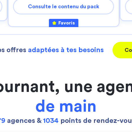
Consulte le contenu du pack
Favoris
s offres
adaptées à tes besoins
Co
ournant, une age
de main
79
agences &
1034
points de rendez-vou