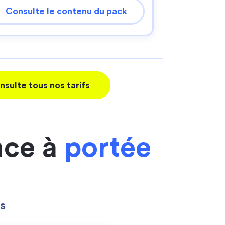
Consulte le contenu du pack
nsulte tous nos tarifs
nce à
portée
s