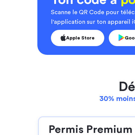
Scanne le QR Code pour télé
l'application sur ton appareil
Apple Store
Goo
Dé
30% moins
Permis Premium