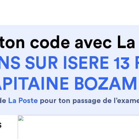
de conduire
Permis Moto
Où sommes nous ?
ton code avec La
S SUR ISERE 13 
PITAINE BOZA
 de
La Poste
pour ton passage de l’exam
S