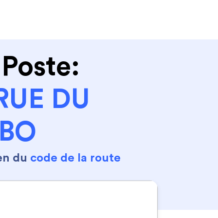
Se connecter
S'inscrire
 Poste:
RUE DU
MBO
en du
code de la route