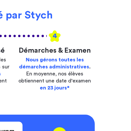
 par Stych
4
sé
Démarches & Examen
les
Nous gérons toutes les
 sur
démarches administratives
.
s
En moyenne, nos élèves
ent
obtiennent une date d'examen
en 23 jours*