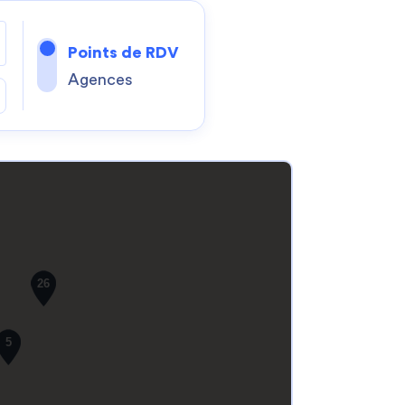
Points de RDV
Agences
26
5