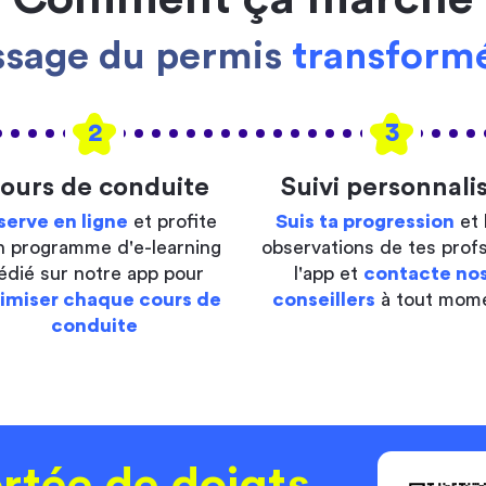
ssage du permis
transformé
2
3
ours de conduite
Suivi personnali
serve en ligne
et profite
Suis ta progression
et 
n programme d'e-learning
observations de tes profs
édié sur notre app pour
l'app et
contacte no
imiser chaque cours de
conseillers
à tout mom
conduite
rtée de doigts