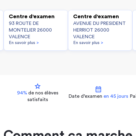
Centre d'examen
Centre d'examen
93 ROUTE DE
AVENUE DU PRESIDENT
MONTELIER 26000
HERRIOT 26000
VALENCE
VALENCE
En savoir plus
>
En savoir plus
>
star
calendar_month
94%
de nos
élèves
Date d’examen
en 45 jours
Pa
satisfaits
Comment ça marche