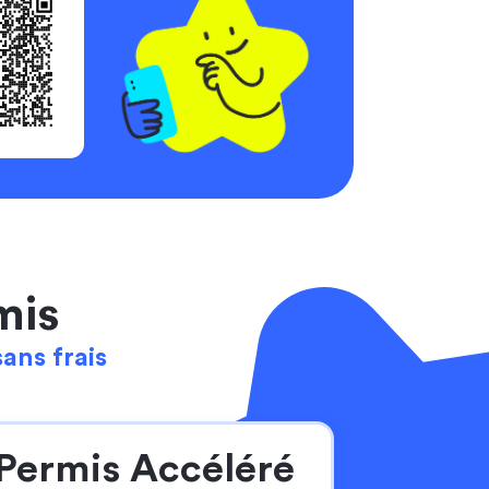
mis
sans frais
Permis Accéléré