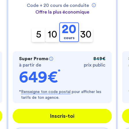
- te fournir un service personnalisé
Code +
20
cours de conduite
- améliorer ton expérience d'utilisateur
- personnaliser les annonces
Offre la plus économique
Es-tu d'accord ?
20
Lire la politique de confidentialité
5
10
30
cours
Consentements certifiés par
Je choisis
J'accepte
Axeptio consent
Plateforme de Gestion du Consentement : Perso
Super Promo
849€
à partir de
prix public
Notre plateforme vous permet d'adapter et de gér
*
649€
*
Renseigne ton code postal
pour afficher les
tarifs de ton agence.
Inscris-toi