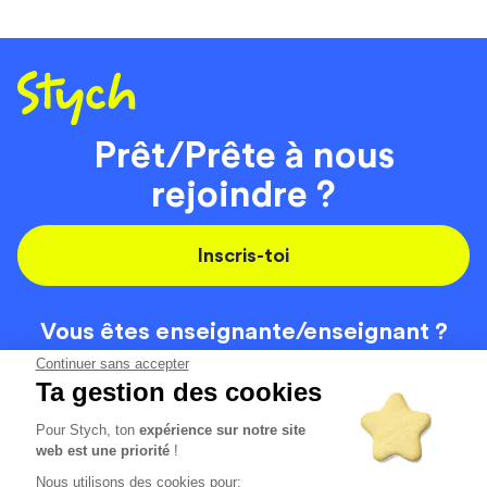
Prêt/Prête à nous
rejoindre ?
Inscris-toi
Vous êtes enseignante/
enseignant ?
On recrute
Continuer sans accepter
Ta gestion des cookies
Pour Stych, ton
expérience sur notre site
Code de la route
Contact
web est une priorité
!
Permis de conduire
Recrutement
Nous utilisons des cookies pour: