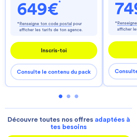
*
74
649€
*
Renseigne
*
Renseigne ton code postal
pour
afficher l
afficher les tarifs de ton agence.
Inscris-toi
Consulte
Consulte le contenu du pack
Découvre toutes nos offres
adaptées à
tes besoins