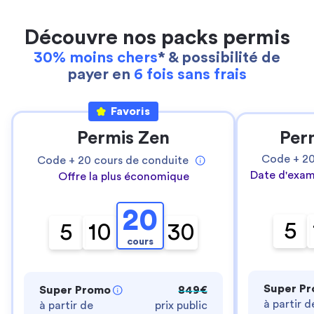
Découvre nos packs permis
30% moins chers
* & possibilité de
payer en
6 fois sans frais
Favoris
Permis Zen
Per
Code +
2
Code +
20
cours de conduite
Date d'exam
Offre la plus économique
20
5
5
10
30
cours
Super P
Super Promo
849€
à partir d
à partir de
prix public