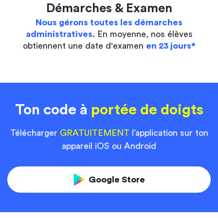
Démarches & Examen
Nous gérons toutes les démarches
administratives
. En moyenne, nos élèves
obtiennent une date d'examen
en 23 jours*
Ton code à
portée de doigts
Télécharger
GRATUITEMENT
l’application sur ton
appareil iOS ou Android
Google Store