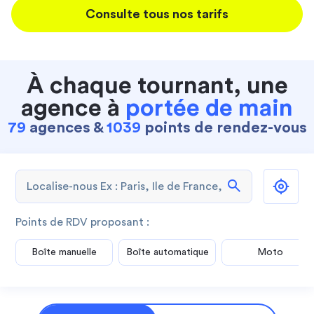
Consulte tous nos tarifs
À chaque tournant, une
agence à
portée de main
79
agences &
1039
points de rendez-vous
search
Points de RDV proposant :
Boîte manuelle
Boîte automatique
Moto