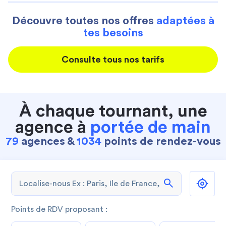
Découvre toutes nos offres
adaptées à
tes besoins
Consulte tous nos tarifs
À chaque tournant, une
agence à
portée de main
79
agences &
1034
points de rendez-vous
search
Points de RDV proposant :