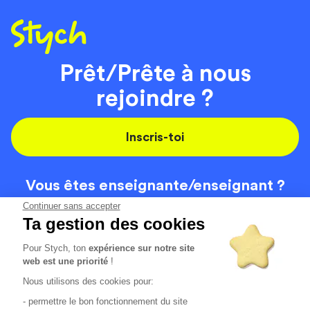
Prêt/Prête à nous
rejoindre ?
Inscris-toi
Vous êtes enseignante/
enseignant ?
On recrute
Continuer sans accepter
Ta gestion des cookies
Pour Stych, ton
expérience sur notre site
Code de la route
Contact
web est une priorité
!
Permis de conduire
Recrutement
Nous utilisons des cookies pour:
Permis CPF
CGV
- permettre le bon fonctionnement du site
Localisation
Mentions légales