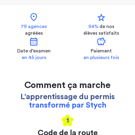
location_on
star
79 agences
94%
de nos
agréées
élèves satisfaits
calendar_month
savings
Date d’examen
Paiement
en 45 jours
en plusieurs fois
Comment ça marche
L'apprentissage du permis
transformé par Stych
1
Code de la route