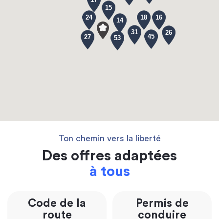
15
24
18
16
14
31
26
45
27
53
Ton chemin vers la liberté
Des offres adaptées
à tous
Code de la
Permis de
route
conduire