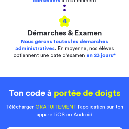
conseillers
à tout moment
4
Démarches & Examen
Nous gérons toutes les démarches
administratives
. En moyenne, nos élèves
obtiennent une date d'examen
en 23 jours*
Ton code à
portée de doigts
Télécharger
GRATUITEMENT
l’application sur ton
appareil iOS ou Android