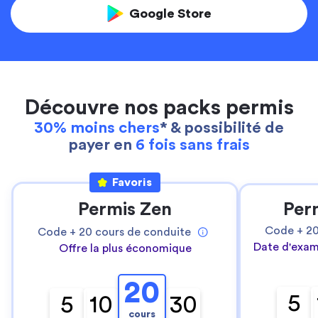
Google Store
Découvre nos packs permis
30% moins chers
* & possibilité de
payer en
6 fois sans frais
Favoris
Permis Zen
Per
Code +
2
Code +
20
cours de conduite
Date d'exam
Offre la plus économique
20
5
5
10
30
cours