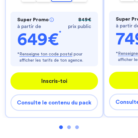
Super P
Super Promo
849€
à partir d
à partir de
prix public
*
74
649€
*
Renseigne
*
Renseigne ton code postal
pour
afficher l
afficher les tarifs de ton agence.
Inscris-toi
Consulte
Consulte le contenu du pack