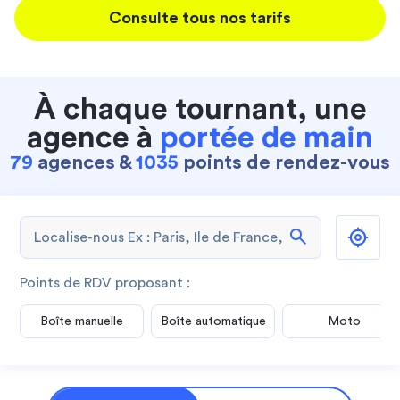
Consulte tous nos tarifs
À chaque tournant, une
agence à
portée de main
79
agences &
1035
points de rendez-vous
search
Points de RDV proposant :
Boîte manuelle
Boîte automatique
Moto