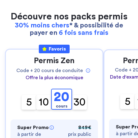
Découvre nos packs permis
30% moins chers
* & possibilité de
payer en
6 fois sans frais
Favoris
Permis Zen
Per
Code +
2
Code +
20
cours de conduite
Date d'exam
Offre la plus économique
20
5
5
10
30
cours
Super P
Super Promo
849€
à partir d
à partir de
prix public