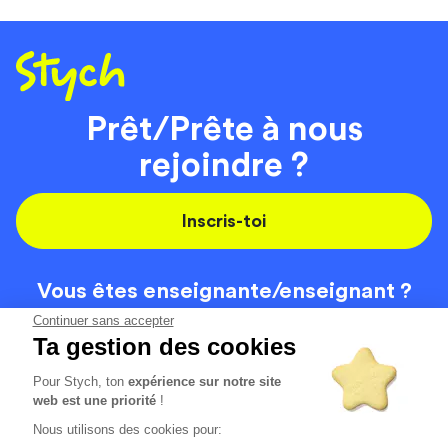
Prêt/Prête à nous
rejoindre ?
Inscris-toi
Vous êtes enseignante/
enseignant ?
On recrute
Continuer sans accepter
Ta gestion des cookies
Pour Stych, ton
expérience sur notre site
Code de la route
Contact
web est une priorité
!
Permis de conduire
Recrutement
Nous utilisons des cookies pour:
Permis CPF
CGV