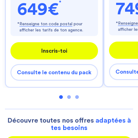
*
74
649€
*
Renseigne
*
Renseigne ton code postal
pour
afficher l
afficher les tarifs de ton agence.
Inscris-toi
Consulte
Consulte le contenu du pack
Découvre toutes nos offres
adaptées à
tes besoins