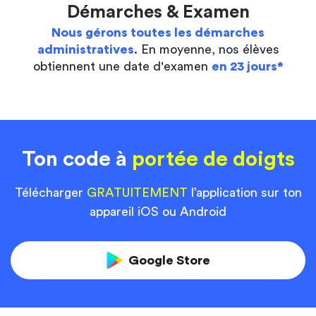
Démarches & Examen
Nous gérons toutes les démarches
administratives
. En moyenne, nos élèves
obtiennent une date d'examen
en 23 jours*
Ton code à
portée de doigts
Télécharger
GRATUITEMENT
l’application sur ton
appareil iOS ou Android
Google Store