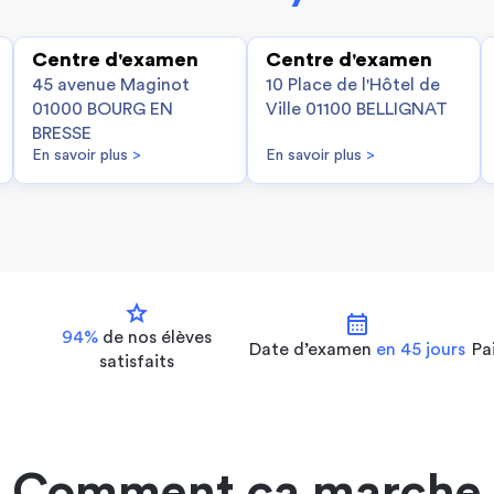
Centre d'examen
Centre d'examen
45 avenue Maginot
10 Place de l'Hôtel de
01000 BOURG EN
Ville 01100 BELLIGNAT
BRESSE
En savoir plus
>
En savoir plus
>
star
calendar_month
94%
de nos
élèves
Date d’examen
en 45 jours
Pa
satisfaits
Comment ça marche