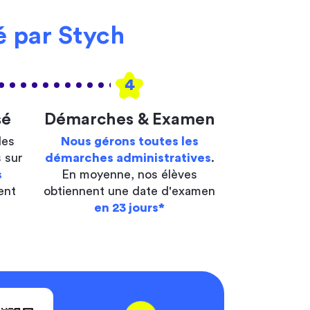
 par Stych
4
sé
Démarches & Examen
les
Nous gérons toutes les
 sur
démarches administratives
.
s
En moyenne, nos élèves
ent
obtiennent une date d'examen
en 23 jours*