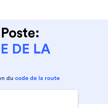
Se connecter
S'inscrire
 Poste:
UE DE LA
en du
code de la route