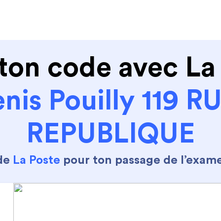
de conduire
Permis Moto
Où sommes nous ?
ton code avec La
enis Pouilly 119 R
REPUBLIQUE
 de
La Poste
pour ton passage de l’exam