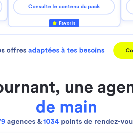
Consulte le contenu du pack
Favoris
s offres
adaptées à tes besoins
Co
ournant, une age
de main
79
agences &
1034
points de rendez-vou