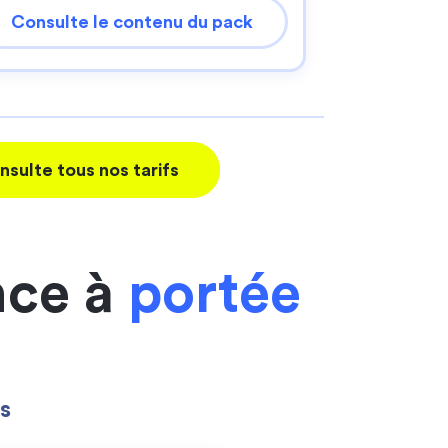
Consulte le contenu du pack
nsulte tous nos tarifs
nce à
portée
s