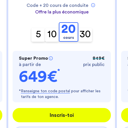
- te fournir un service personnalisé
Code +
20
cours de conduite
- améliorer ton expérience d'utilisateur
- personnaliser les annonces
Offre la plus économique
Es-tu d'accord ?
20
Lire la politique de confidentialité
5
10
30
cours
Consentements certifiés par
Je choisis
J'accepte
Axeptio consent
Plateforme de Gestion du Consentement : Perso
Super Promo
849€
à partir de
prix public
Notre plateforme vous permet d'adapter et de gér
*
649€
*
Renseigne ton code postal
pour afficher les
tarifs de ton agence.
Inscris-toi