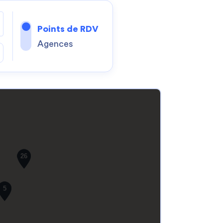
Points de RDV
Agences
26
5