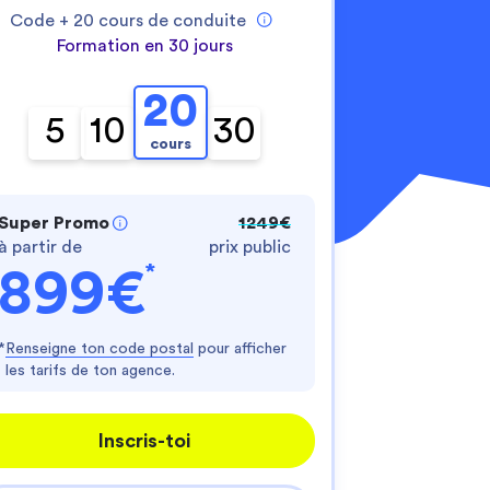
Code +
20
cours de conduite
Formation en 30 jours
20
5
10
30
cours
nnalisez vos Options
Super Promo
1249€
à partir de
prix public
er vos paramètres de confidentialité, en garantis
*
899€
*
Renseigne ton code postal
pour afficher
les tarifs de ton agence.
Inscris-toi