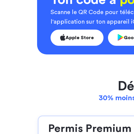
Scanne le QR Code pour télé
l'application sur ton appareil
Apple Store
Goo
Dé
30% moins
Permis Premium