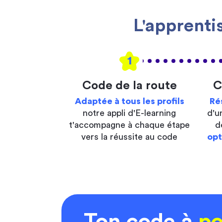
L'apprenti
1
Code de la route
C
Adaptée à tous les profils
Ré
notre appli d'E-learning
d'u
t'accompagne à chaque étape
d
vers la réussite au code
opt
Ton code à
po