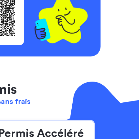
mis
sans frais
Permis Accéléré