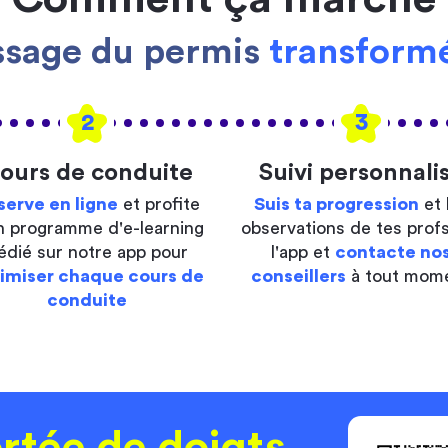
ssage du permis
transformé
2
3
ours de conduite
Suivi personnali
serve en ligne
et profite
Suis ta progression
et 
n programme d'e-learning
observations de tes profs
édié sur notre app pour
l'app et
contacte no
imiser chaque cours de
conseillers
à tout mom
conduite
rtée de doigts