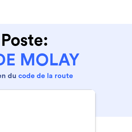
Se connecter
S'inscrire
 Poste:
 DE MOLAY
en du
code de la route