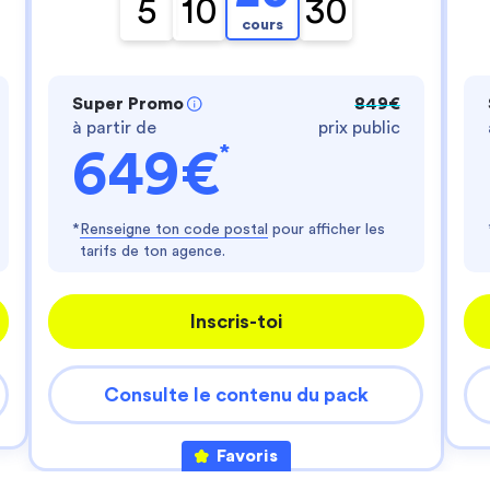
- te fournir un service personnalisé
5
10
30
- améliorer ton expérience d'utilisateur
cours
- personnaliser les annonces
Es-tu d'accord ?
Super Promo
849€
Lire la politique de confidentialité
à partir de
prix public
Consentements certifiés par
*
649€
Je choisis
J'accepte
Axeptio consent
Plateforme de Gestion du Consentement : Perso
*
Renseigne ton code postal
pour afficher les
tarifs de ton agence.
Notre plateforme vous permet d'adapter et de gér
Inscris-toi
Consulte le contenu du pack
Favoris