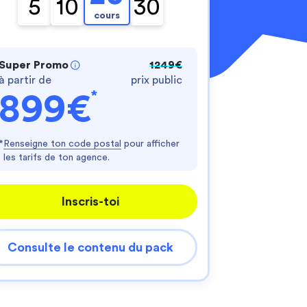
5
10
30
cours
Super Promo
1249€
à partir de
prix public
*
899€
nnalisez vos Options
*
Renseigne ton code postal
pour afficher
les tarifs de ton agence.
er vos paramètres de confidentialité, en garantis
Inscris-toi
Consulte le contenu du pack