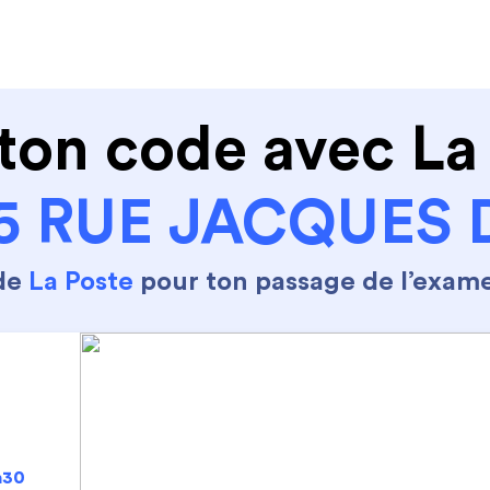
de conduire
Permis Moto
Où sommes nous ?
ton code avec La
5 RUE JACQUES
 de
La Poste
pour ton passage de l’exam
h30