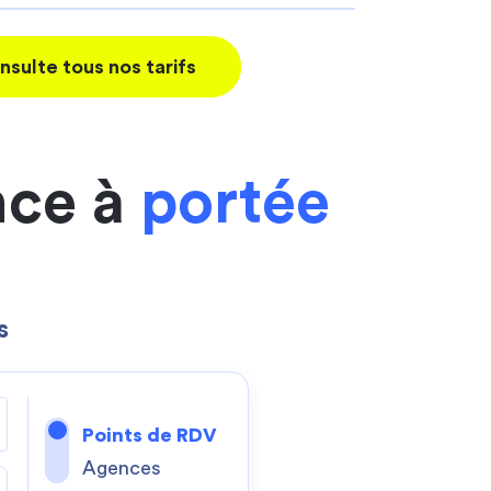
nsulte tous nos tarifs
nce à
portée
s
Points de RDV
Agences