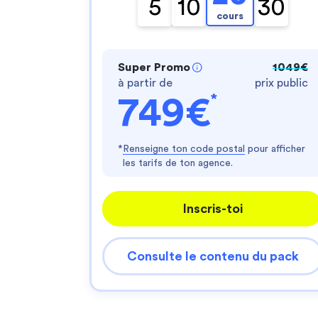
5
10
30
cours
Super Promo
1049€
à partir de
prix public
*
749€
*
Renseigne ton code postal
pour afficher
les tarifs de ton agence.
Inscris-toi
Consulte le contenu du pack