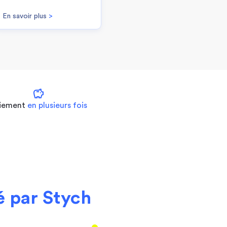
En savoir plus
>
savings
iement
en plusieurs fois
 par Stych