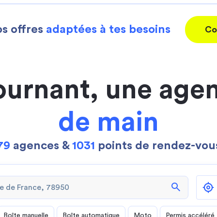
s offres
adaptées à tes besoins
Co
ournant, une age
de main
79
agences &
1031
points de rendez-vou
search
Boîte manuelle
Boîte automatique
Moto
Permis accéléré