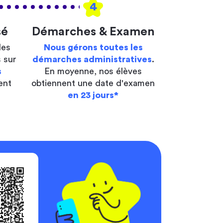
4
sé
Démarches & Examen
les
Nous gérons toutes les
 sur
démarches administratives
.
s
En moyenne, nos élèves
ent
obtiennent une date d'examen
en 23 jours*