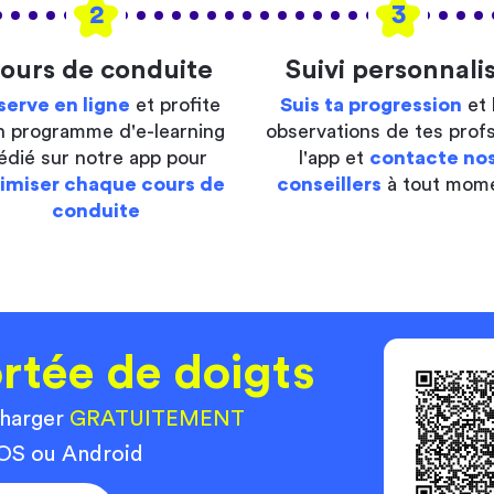
2
3
ours de conduite
Suivi personnali
serve en ligne
et profite
Suis ta progression
et 
n programme d'e-learning
observations de tes profs
édié sur notre app pour
l'app et
contacte no
imiser chaque cours de
conseillers
à tout mom
conduite
rtée de doigts
charger
GRATUITEMENT
 iOS ou Android