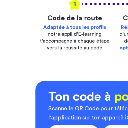
1
Code de la route
C
Adaptée à tous les profils
Ré
notre appli d'E-learning
d'u
t'accompagne à chaque étape
d
vers la réussite au code
opt
Ton code à
po
Scanne le QR Code pour télé
l'application sur ton appareil