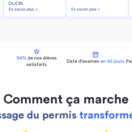
DIJON
En savoir plus
>
En savoir plus
>
star
calendar_month
94%
de nos
élèves
Date d’examen
en 45 jours
Pa
satisfaits
Comment ça marche
ssage du permis
transformé