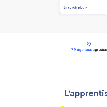
En savoir plus
>
location_on
79 agences
agréées
L'apprenti