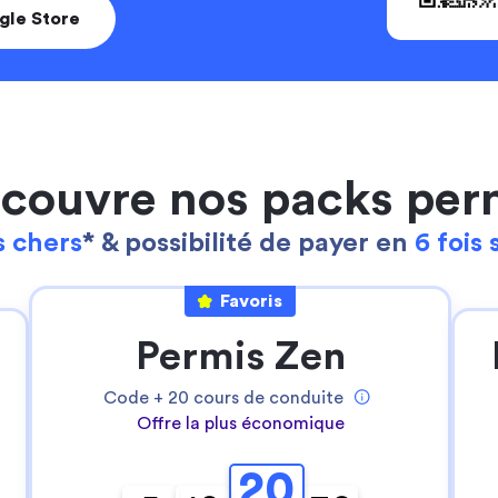
gle Store
couvre nos packs per
 chers
* & possibilité de payer en
6 fois 
Favoris
Continuer sans accepter
Ta gestion des cookies
Permis Zen
Pour Stych, ton
expérience sur notre site
web est une priorité
!
Code +
20
cours de conduite
Offre la plus économique
Nous utilisons des cookies pour:
- permettre le bon fonctionnement du site
20
- réaliser des statistiques anonymes