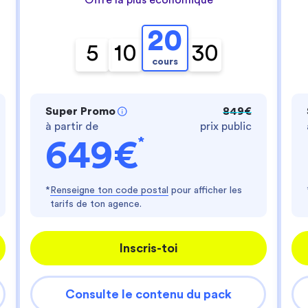
- te fournir un service personnalisé
- améliorer ton expérience d'utilisateur
- personnaliser les annonces
20
Es-tu d'accord ?
5
10
30
cours
Lire la politique de confidentialité
Consentements certifiés par
Super Promo
849€
Je choisis
J'accepte
à partir de
prix public
Axeptio consent
Plateforme de Gestion du Consentement : Perso
*
649€
Notre plateforme vous permet d'adapter et de gér
*
Renseigne ton code postal
pour afficher les
tarifs de ton agence.
Inscris-toi
Consulte le contenu du pack