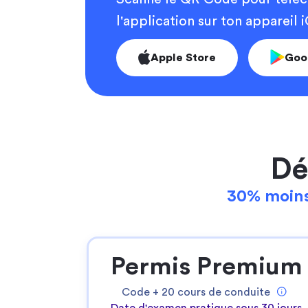
l'application sur ton appareil
Apple Store
Goo
Dé
30% moins
Permis Premium
Code +
20
cours de conduite
Date d'examen pratique sous 30 jours