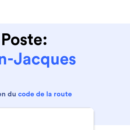
Se connecter
S'inscrire
 Poste:
n-Jacques
en du
code de la route