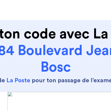
de conduire
Permis Moto
Où sommes nous ?
ton code avec La
84 Boulevard Jea
Bosc
 de
La Poste
pour ton passage de l’exam