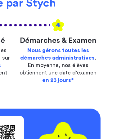
 par Stych
4
sé
Démarches & Examen
les
Nous gérons toutes les
 sur
démarches administratives
.
s
En moyenne, nos élèves
ent
obtiennent une date d'examen
en 23 jours*