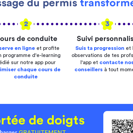
ssage du permis
transformé
2
3
ours de conduite
Suivi personnali
serve en ligne
et profite
Suis ta progression
et 
n programme d'e-learning
observations de tes profs
édié sur notre app pour
l'app et
contacte no
imiser chaque cours de
conseillers
à tout mom
conduite
rtée de doigts
charger
GRATUITEMENT