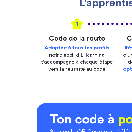
L'apprenti
1
Code de la route
C
Adaptée à tous les profils
Ré
notre appli d'E-learning
d'u
t'accompagne à chaque étape
d
vers la réussite au code
opt
Ton code à
po
Scanne le QR Code pour télé