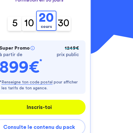
20
5
10
30
cours
Super Promo
1249€
à partir de
prix public
nnalisez vos Options
*
899€
er vos paramètres de confidentialité, en garantis
*
Renseigne ton code postal
pour afficher
les tarifs de ton agence.
Inscris-toi
Consulte le contenu du pack