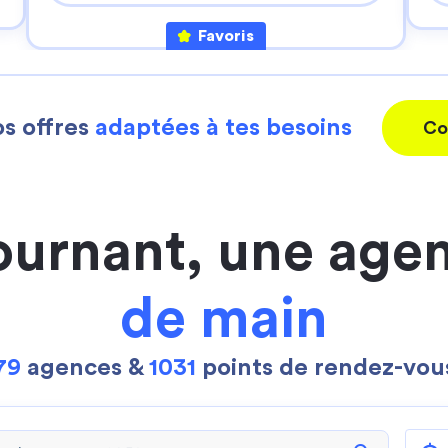
Favoris
s offres
adaptées à tes besoins
Co
ournant, une age
de main
79
agences &
1031
points de rendez-vou