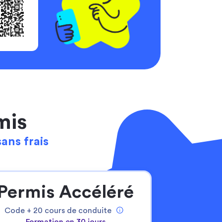
mis
sans frais
Permis Accéléré
Code +
20
cours de conduite
Formation en 30 jours