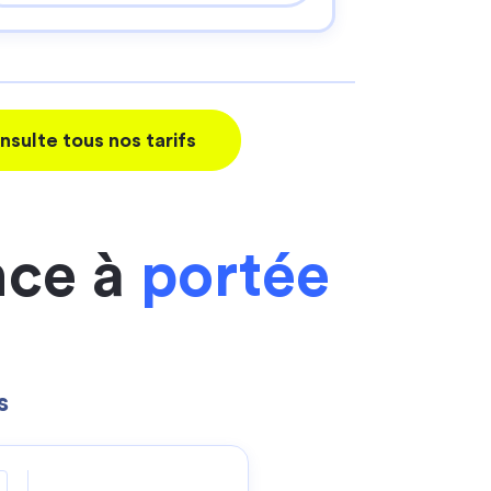
nsulte tous nos tarifs
nce à
portée
s