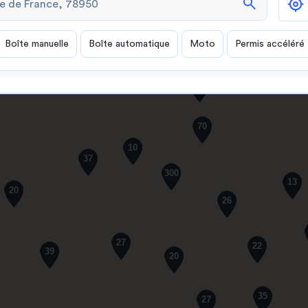
search
Boîte manuelle
Boîte automatique
Moto
Permis accéléré
61
70
10
37
300
13
20
26
27
22
39
20
35
27