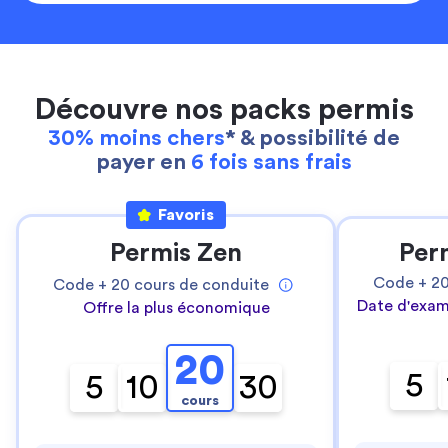
Découvre nos packs permis
30% moins chers
* & possibilité de
payer en
6 fois sans frais
Favoris
Permis Zen
Per
Code +
2
Code +
20
cours de conduite
Date d'exam
Offre la plus économique
20
5
5
10
30
cours