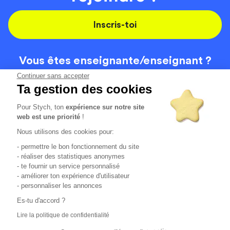
Inscris-toi
Vous êtes enseignante/
enseignant ?
On recrute
Continuer sans accepter
Ta gestion des cookies
Pour Stych, ton
expérience sur notre site
Code de la route
Contact
web est une priorité
!
Permis de conduire
Recrutement
Nous utilisons des cookies pour:
Permis CPF
CGV
- permettre le bon fonctionnement du site
Localisation
Mentions légales
- réaliser des statistiques anonymes
- te fournir un service personnalisé
- améliorer ton expérience d'utilisateur
Tous les avis clients
4.6/5 (51148 avis publiés)
- personnaliser les annonces
*selon étude interne disponible sur
https://www.stych.fr/etude
Es-tu d'accord ?
Comment sont calculés nos taux de réussite ?
Lire la politique de confidentialité
Nos taux de réussite sont calculés sur tous les élèves ayant