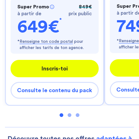
Super P
Super Promo
849€
à partir d
à partir de
prix public
*
74
649€
*
Renseigne
*
Renseigne ton code postal
pour
afficher l
afficher les tarifs de ton agence.
Inscris-toi
Consulte
Consulte le contenu du pack
Découvre toutes nos offres
adaptées à