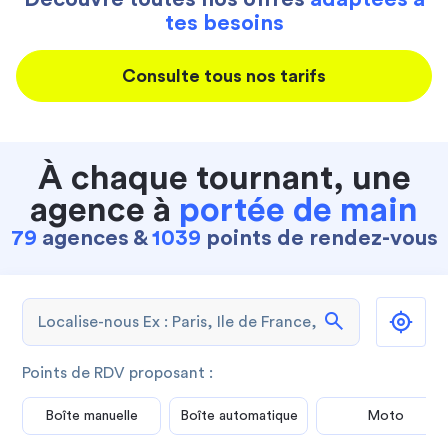
tes besoins
Consulte tous nos tarifs
À chaque tournant, une
agence à
portée de main
79
agences &
1039
points de rendez-vous
search
Points de RDV proposant :
Boîte manuelle
Boîte automatique
Moto