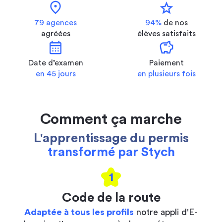
location_on
star
79 agences
94%
de nos
agréées
élèves satisfaits
calendar_month
savings
Date d’examen
Paiement
en 45 jours
en plusieurs fois
Comment ça marche
L'apprentissage du permis
transformé par Stych
1
Code de la route
Adaptée à tous les profils
notre appli d'E-