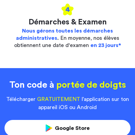
4
Démarches & Examen
Nous gérons toutes les démarches
administratives
. En moyenne, nos élèves
obtiennent une date d'examen
en 23 jours*
Ton code à
portée de doigts
Télécharger
GRATUITEMENT
l’application sur ton
appareil iOS ou Android
Google Store