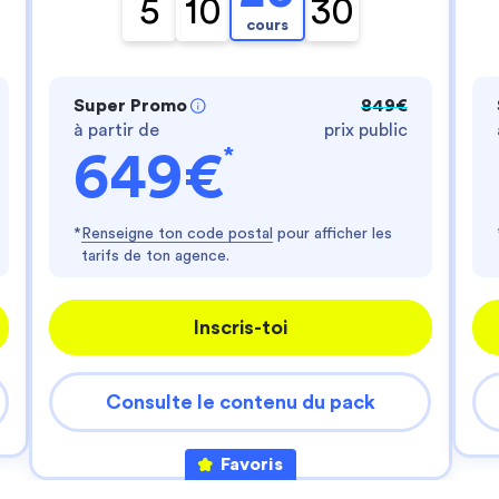
- te fournir un service personnalisé
5
10
30
- améliorer ton expérience d'utilisateur
cours
- personnaliser les annonces
Es-tu d'accord ?
Super Promo
849€
Lire la politique de confidentialité
à partir de
prix public
Consentements certifiés par
*
649€
Je choisis
J'accepte
Axeptio consent
Plateforme de Gestion du Consentement : Perso
*
Renseigne ton code postal
pour afficher les
tarifs de ton agence.
Notre plateforme vous permet d'adapter et de gér
Inscris-toi
Consulte le contenu du pack
Favoris