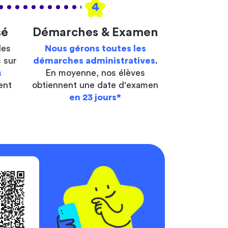
4
sé
Démarches & Examen
les
Nous gérons toutes les
 sur
démarches administratives
.
s
En moyenne, nos élèves
ent
obtiennent une date d'examen
en 23 jours*