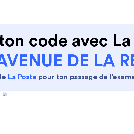
de conduire
Permis Moto
Où sommes nous ?
ton code avec La
AVENUE DE LA 
 de
La Poste
pour ton passage de l’exam