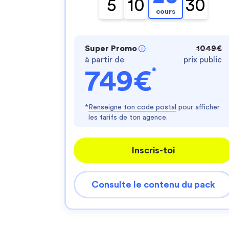
5
10
30
cours
Super Promo
1049€
à partir de
prix public
*
749€
*
Renseigne ton code postal
pour afficher
les tarifs de ton agence.
Inscris-toi
Consulte le contenu du pack