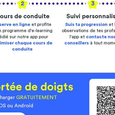
2
3
ours de conduite
Suivi personnali
serve en ligne
et profite
Suis ta progression
et 
n programme d'e-learning
observations de tes profs
édié sur notre app pour
l'app et
contacte no
imiser chaque cours de
conseillers
à tout mom
conduite
rtée de doigts
charger
GRATUITEMENT
 iOS ou Android