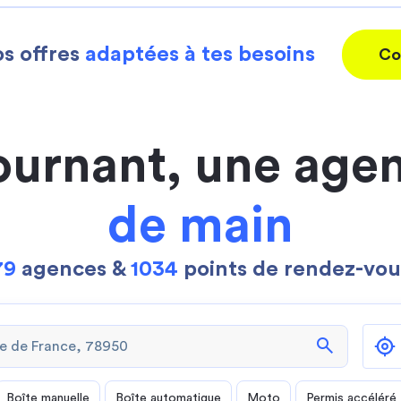
s offres
adaptées à tes besoins
Co
ournant, une age
de main
79
agences &
1034
points de rendez-vou
search
Boîte manuelle
Boîte automatique
Moto
Permis accéléré