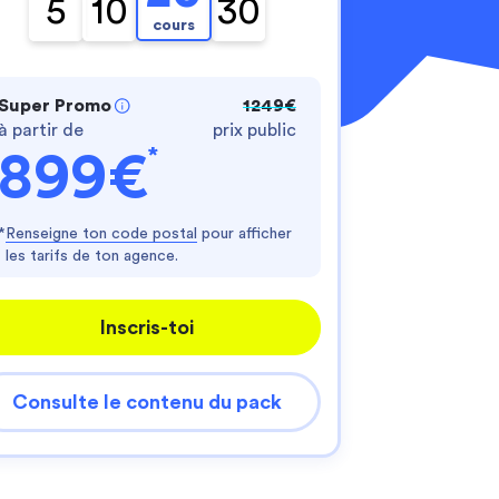
5
10
30
cours
Super Promo
1249€
à partir de
prix public
*
899€
nnalisez vos Options
*
Renseigne ton code postal
pour afficher
les tarifs de ton agence.
er vos paramètres de confidentialité, en garantis
Inscris-toi
Consulte le contenu du pack