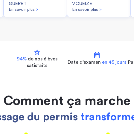
GUERET
VOUEIZE
En savoir plus
>
En savoir plus
>
star
calendar_month
94%
de nos
élèves
Date d’examen
en 45 jours
Pa
satisfaits
Comment ça marche
ssage du permis
transformé