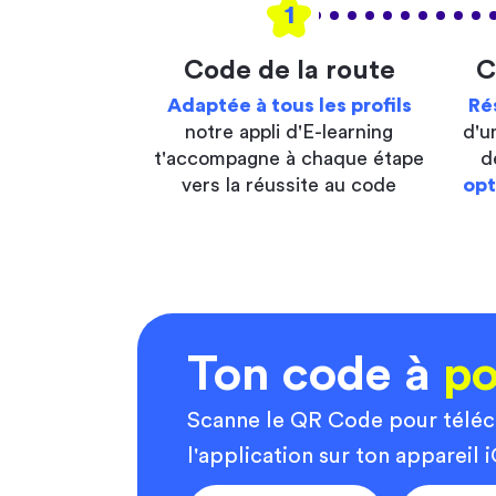
1
Code de la route
C
Adaptée à tous les profils
Ré
notre appli d'E-learning
d'u
t'accompagne à chaque étape
d
vers la réussite au code
opt
Ton code à
po
Scanne le QR Code pour télé
l'application sur ton appareil