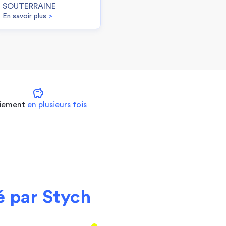
SOUTERRAINE
En savoir plus
>
savings
iement
en plusieurs fois
 par Stych