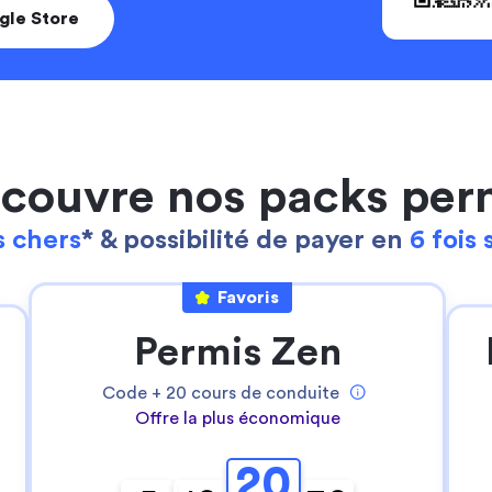
gle Store
couvre nos packs per
 chers
* & possibilité de payer en
6 fois 
Favoris
Continuer sans accepter
Ta gestion des cookies
Permis Zen
Pour Stych, ton
expérience sur notre site
web est une priorité
!
Code +
20
cours de conduite
Offre la plus économique
Nous utilisons des cookies pour:
- permettre le bon fonctionnement du site
20
- réaliser des statistiques anonymes