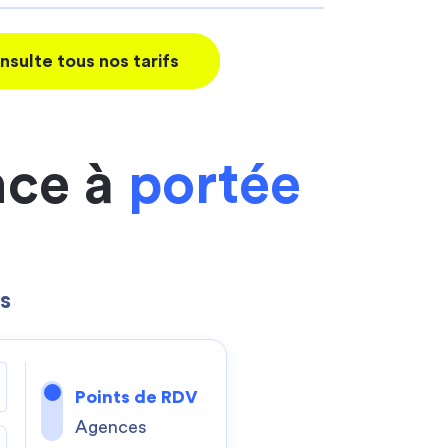
nsulte tous nos tarifs
nce à
portée
s
Points de RDV
Agences