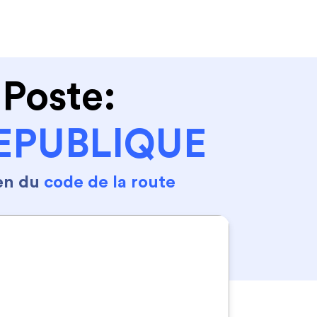
Se connecter
S'inscrire
 Poste:
REPUBLIQUE
en du
code de la route