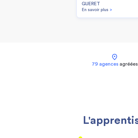
GUERET
En savoir plus
>
location_on
79 agences
agréées
L'apprenti