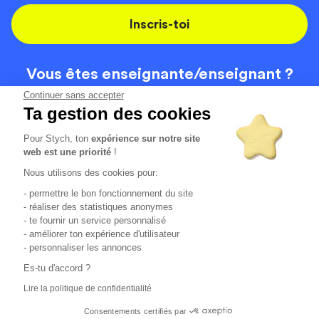
Inscris-toi
Vous êtes enseignante/
enseignant ?
On recrute
Continuer sans accepter
Ta gestion des cookies
Pour Stych, ton
expérience sur notre site
Code de la route
Contact
web est une priorité
!
Permis de conduire
Recrutement
Nous utilisons des cookies pour:
Permis CPF
CGV
- permettre le bon fonctionnement du site
Localisation
Mentions légales
- réaliser des statistiques anonymes
- te fournir un service personnalisé
- améliorer ton expérience d'utilisateur
Tous les avis clients
4.6/5 (51148 avis publiés)
- personnaliser les annonces
*selon étude interne disponible sur
https://www.stych.fr/etude
Es-tu d'accord ?
Comment sont calculés nos taux de réussite ?
Lire la politique de confidentialité
Nos taux de réussite sont calculés sur tous les élèves ayant
passé leur examen une ou deux fois au cours des 12 derniers
Consentements certifiés par