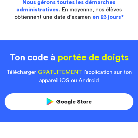
Nous gérons toutes les démarches
administratives
. En moyenne, nos élèves
obtiennent une date d'examen
en 23 jours*
Ton code à
portée de doigts
Télécharger
GRATUITEMENT
l’application sur ton
appareil iOS ou Android
Google Store