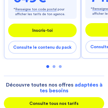
*
Renseigne
*
Renseigne ton code postal
pour
afficher l
afficher les tarifs de ton agence.
Inscris-toi
Consulte
Consulte le contenu du pack
Découvre toutes nos offres
adaptées à
tes besoins
Consulte tous nos tarifs