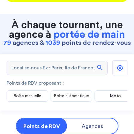
À chaque tournant, une
agence à
portée de main
79
agences &
1039
points de rendez-vous
search
Points de RDV proposant :
Boîte manuelle
Boîte automatique
Moto
Points de RDV
Agences