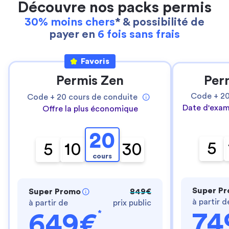
Découvre nos packs permis
30% moins chers
* & possibilité de
payer en
6 fois sans frais
Favoris
Permis Zen
Per
Code +
2
Code +
20
cours de conduite
Date d'exam
Offre la plus économique
20
5
5
10
30
cours
Super P
Super Promo
849€
à partir d
à partir de
prix public
*
74
649€