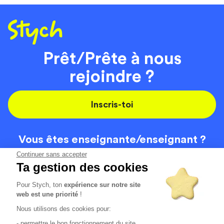
Prêt/Prête à nous
rejoindre ?
Inscris-toi
Vous êtes enseignante/
enseignant ?
On recrute
Continuer sans accepter
Ta gestion des cookies
Pour Stych, ton
expérience sur notre site
Code de la route
Contact
web est une priorité
!
Permis de conduire
Recrutement
Nous utilisons des cookies pour:
Permis CPF
CGV
- permettre le bon fonctionnement du site