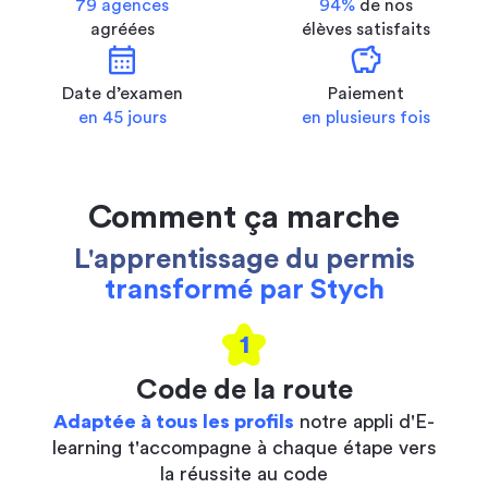
79 agences
94%
de nos
agréées
élèves satisfaits
calendar_month
savings
Date d’examen
Paiement
en 45 jours
en plusieurs fois
Comment ça marche
L'apprentissage du permis
transformé par Stych
1
Code de la route
Adaptée à tous les profils
notre appli d'E-
learning t'accompagne à chaque étape vers
la réussite au code