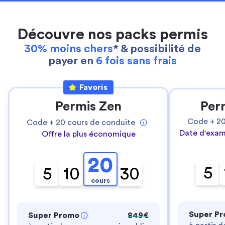
Découvre nos packs permis
30% moins chers
* & possibilité de
payer en
6 fois sans frais
Favoris
Permis Zen
Per
Code +
2
Code +
20
cours de conduite
Date d'exam
Offre la plus économique
20
5
5
10
30
cours
Super P
Super Promo
849€