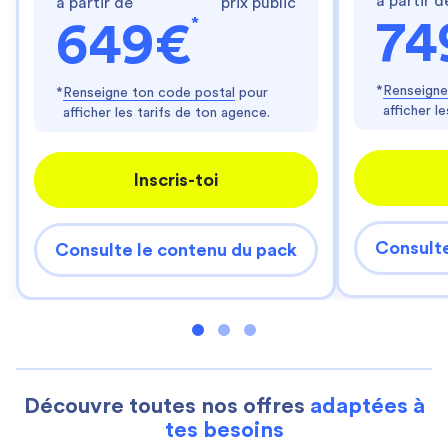
à partir d
à partir de
prix public
*
74
649€
*
Renseigne
*
Renseigne ton code postal
pour
afficher l
afficher les tarifs de ton agence.
Inscris-toi
Consulte
Consulte le contenu du pack
Découvre toutes nos offres
adaptées à
tes besoins