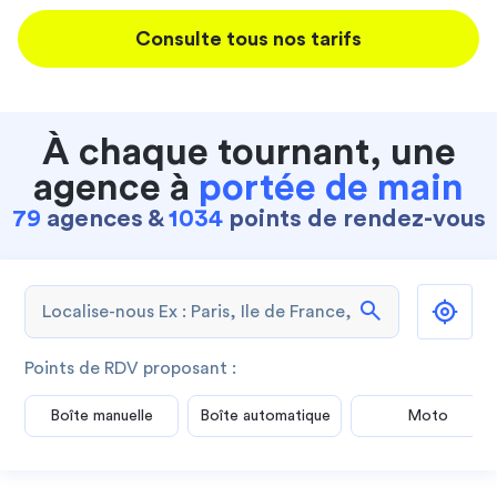
Consulte tous nos tarifs
À chaque tournant, une
agence à
portée de main
79
agences &
1034
points de rendez-vous
search
Points de RDV proposant :
Boîte manuelle
Boîte automatique
Moto