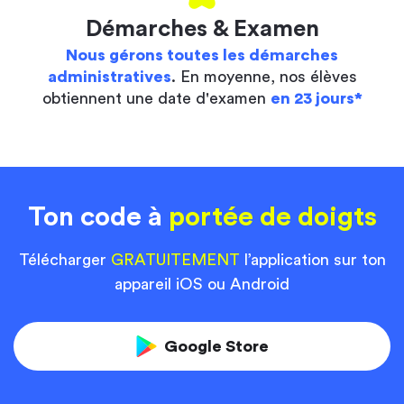
Démarches & Examen
Nous gérons toutes les démarches
administratives
. En moyenne, nos élèves
obtiennent une date d'examen
en 23 jours*
Ton code à
portée de doigts
Télécharger
GRATUITEMENT
l’application sur ton
appareil iOS ou Android
Google Store