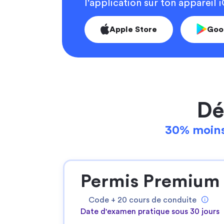
l'application sur ton appareil
Apple Store
Goo
Dé
30% moins
Permis Premium
Code +
20
cours de conduite
Date d'examen pratique sous 30 jours