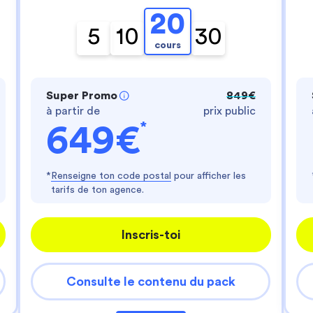
- te fournir un service personnalisé
- améliorer ton expérience d'utilisateur
20
- personnaliser les annonces
5
10
30
cours
Es-tu d'accord ?
Lire la politique de confidentialité
Consentements certifiés par
Super Promo
849€
à partir de
prix public
Je choisis
J'accepte
*
649€
Axeptio consent
Plateforme de Gestion du Consentement : Perso
Notre plateforme vous permet d'adapter et de gér
*
Renseigne ton code postal
pour afficher les
tarifs de ton agence.
Inscris-toi
Consulte le contenu du pack