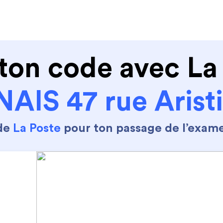
de conduire
Permis Moto
Où sommes nous ?
ton code avec La
IS 47 rue Aristi
 de
La Poste
pour ton passage de l’exam