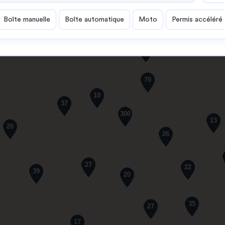
Boîte manuelle
Boîte automatique
Moto
Permis accéléré
61
70
10
37
300
13
20
26
27
22
39
20
35
27
17