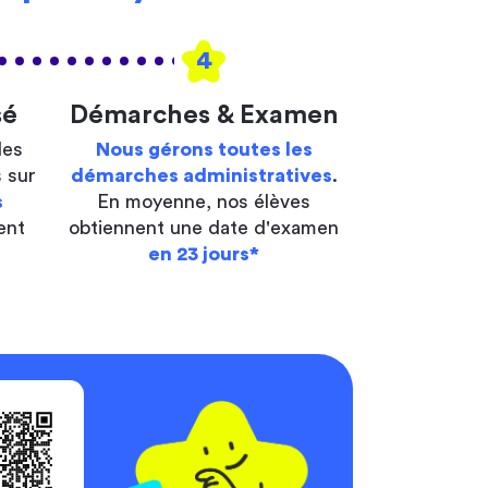
4
sé
Démarches & Examen
les
Nous gérons toutes les
 sur
démarches administratives
.
s
En moyenne, nos élèves
ent
obtiennent une date d'examen
en 23 jours*