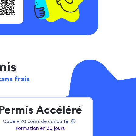
mis
sans frais
Permis Accéléré
Code +
20
cours de conduite
Formation en 30 jours