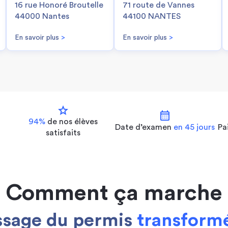
16 rue Honoré Broutelle
71 route de Vannes
44000 Nantes
44100 NANTES
En savoir plus
>
En savoir plus
>
star
calendar_month
94%
de nos
élèves
Date d’examen
en 45 jours
Pa
satisfaits
Comment ça marche
ssage du permis
transformé