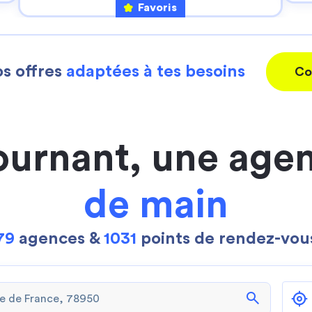
Favoris
s offres
adaptées à tes besoins
Co
ournant, une age
de main
79
agences &
1031
points de rendez-vou
search