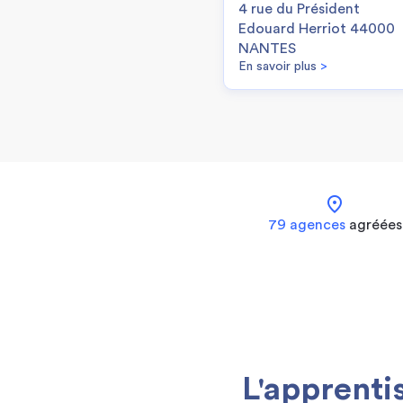
4 rue du Président
Edouard Herriot 44000
NANTES
En savoir plus
>
location_on
79 agences
agréées
L'apprenti