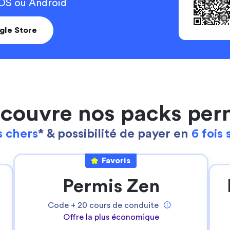
 iOS ou Android
gle Store
couvre nos packs per
 chers
* & possibilité de payer en
6 fois 
Continuer sans accepter
Ta gestion des cookies
Favoris
Pour Stych, ton
expérience sur notre site
Permis Zen
web est une priorité
!
Nous utilisons des cookies pour:
Code +
20
cours de conduite
- permettre le bon fonctionnement du site
Offre la plus économique
- réaliser des statistiques anonymes