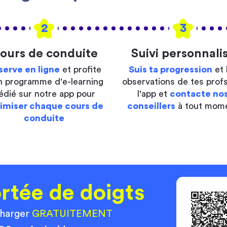
2
3
ours de conduite
Suivi personnali
serve en ligne
et profite
Suis ta progression
et 
n programme d'e-learning
observations de tes profs
édié sur notre app pour
l'app et
contacte no
imiser chaque cours de
conseillers
à tout mom
conduite
rtée de doigts
charger
GRATUITEMENT