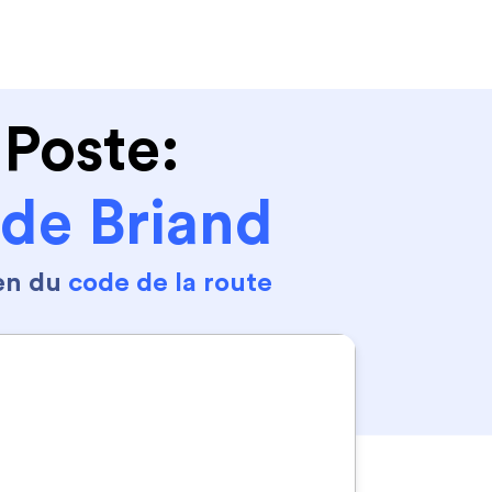
Se connecter
S'inscrire
 Poste:
de Briand
en du
code de la route