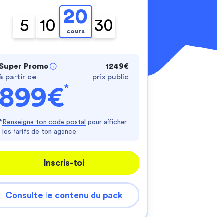
20
5
10
30
cours
Super Promo
1249€
à partir de
prix public
*
899€
nnalisez vos Options
er vos paramètres de confidentialité, en garantis
*
Renseigne ton code postal
pour afficher
les tarifs de ton agence.
Inscris-toi
Consulte le contenu du pack