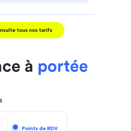
nsulte tous nos tarifs
nce à
portée
s
Points de RDV