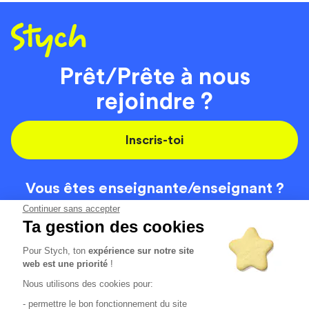
Prêt/Prête à nous
rejoindre ?
Inscris-toi
Vous êtes enseignante/
enseignant ?
On recrute
Continuer sans accepter
Ta gestion des cookies
Pour Stych, ton
expérience sur notre site
Code de la route
Contact
web est une priorité
!
Permis de conduire
Recrutement
Nous utilisons des cookies pour:
Permis CPF
CGV
- permettre le bon fonctionnement du site