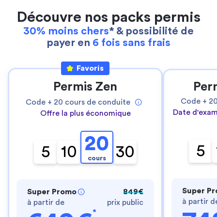
Découvre nos packs permis
30% moins chers
* & possibilité de
payer en
6 fois sans frais
Favoris
Permis Zen
Per
Code +
2
Code +
20
cours de conduite
Date d'exam
Offre la plus économique
20
5
5
10
30
cours
Super P
Super Promo
849€
à partir d
à partir de
prix public
*