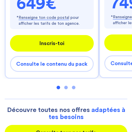
74
649€
*
Renseigne
*
Renseigne ton code postal
pour
afficher l
afficher les tarifs de ton agence.
Inscris-toi
Consulte
Consulte le contenu du pack
Découvre toutes nos offres
adaptées à
tes besoins