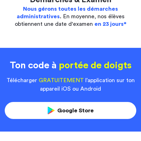
Nous gérons toutes les démarches
administratives
. En moyenne, nos élèves
obtiennent une date d'examen
en 23 jours*
Ton code à
portée de doigts
Télécharger
GRATUITEMENT
l’application sur ton
appareil iOS ou Android
Google Store