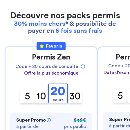
Découvre nos packs permis
30% moins chers
* & possibilité de
payer en
6 fois sans frais
Favoris
Permis Zen
Per
Code +
2
Code +
20
cours de conduite
Date d'exam
Offre la plus économique
20
5
5
10
30
cours
Super P
Super Promo
849€
à partir d
à partir de
prix public