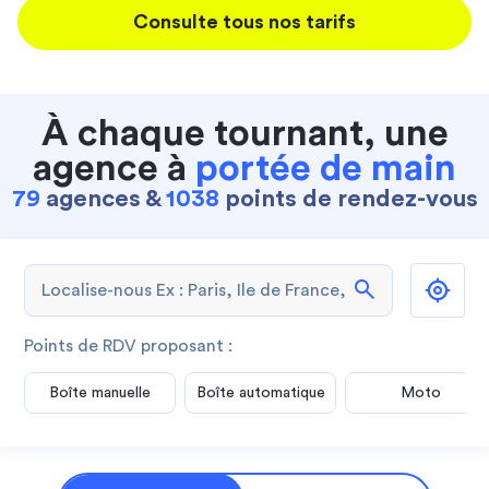
Consulte tous nos tarifs
À chaque tournant, une
agence à
portée de main
79
agences &
1038
points de rendez-vous
search
Points de RDV proposant :
Boîte manuelle
Boîte automatique
Moto