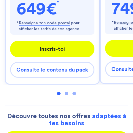
*
74
649€
*
Renseigne
*
Renseigne ton code postal
pour
afficher l
afficher les tarifs de ton agence.
Inscris-toi
Consulte
Consulte le contenu du pack
Découvre toutes nos offres
adaptées à
tes besoins