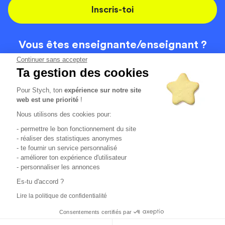
Inscris-toi
Vous êtes enseignante/
enseignant ?
On recrute
Continuer sans accepter
Ta gestion des cookies
Pour Stych, ton
expérience sur notre site
Code de la route
Contact
web est une priorité
!
Permis de conduire
Recrutement
Nous utilisons des cookies pour:
Permis CPF
CGV
- permettre le bon fonctionnement du site
Localisation
Mentions légales
- réaliser des statistiques anonymes
- te fournir un service personnalisé
- améliorer ton expérience d'utilisateur
Tous les avis clients
4.6/5 (51154 avis publiés)
- personnaliser les annonces
*selon étude interne disponible sur
https://www.stych.fr/etude
Es-tu d'accord ?
Comment sont calculés nos taux de réussite ?
Lire la politique de confidentialité
Nos taux de réussite sont calculés sur tous les élèves ayant
passé leur examen une ou deux fois au cours des 12 derniers
Consentements certifiés par
mois.