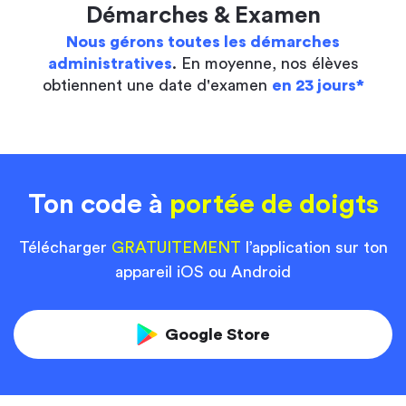
Démarches & Examen
Nous gérons toutes les démarches
administratives
. En moyenne, nos élèves
obtiennent une date d'examen
en 23 jours*
Ton code à
portée de doigts
Télécharger
GRATUITEMENT
l’application sur ton
appareil iOS ou Android
Google Store