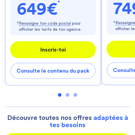
*
74
649€
*
Renseigne
*
Renseigne ton code postal
pour
afficher l
afficher les tarifs de ton agence.
Inscris-toi
Consulte
Consulte le contenu du pack
Découvre toutes nos offres
adaptées à
tes besoins