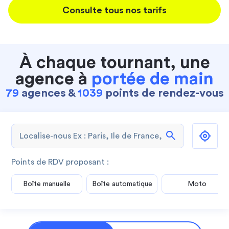
Consulte tous nos tarifs
À chaque tournant, une
agence à
portée de main
79
agences &
1039
points de rendez-vous
search
Points de RDV proposant :
Boîte manuelle
Boîte automatique
Moto