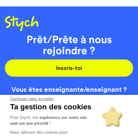
Prêt/Prête à nous
rejoindre ?
Inscris-toi
Vous êtes enseignante/
enseignant ?
On recrute
Continuer sans accepter
Ta gestion des cookies
Pour Stych, ton
expérience sur notre site
Code de la route
Contact
web est une priorité
!
Permis de conduire
Recrutement
Nous utilisons des cookies pour:
Permis CPF
CGV