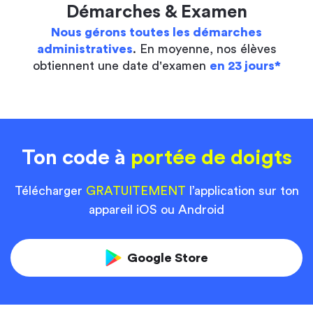
Démarches & Examen
Nous gérons toutes les démarches
administratives
. En moyenne, nos élèves
obtiennent une date d'examen
en 23 jours*
Ton code à
portée de doigts
Télécharger
GRATUITEMENT
l’application sur ton
appareil iOS ou Android
Google Store