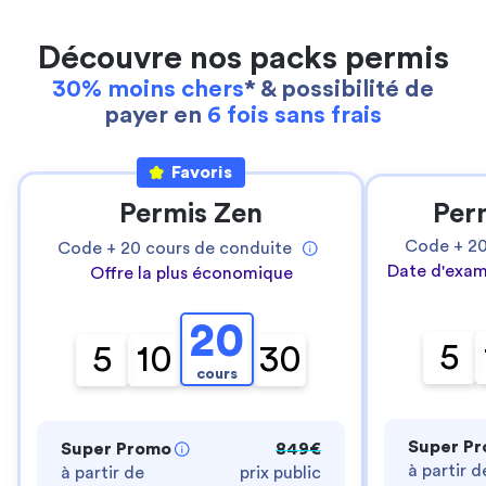
Découvre nos packs permis
30% moins chers
* & possibilité de
payer en
6 fois sans frais
Favoris
Permis Zen
Per
Code +
2
Code +
20
cours de conduite
Date d'exam
Offre la plus économique
20
5
5
10
30
cours
Super P
Super Promo
849€
à partir d
à partir de
prix public