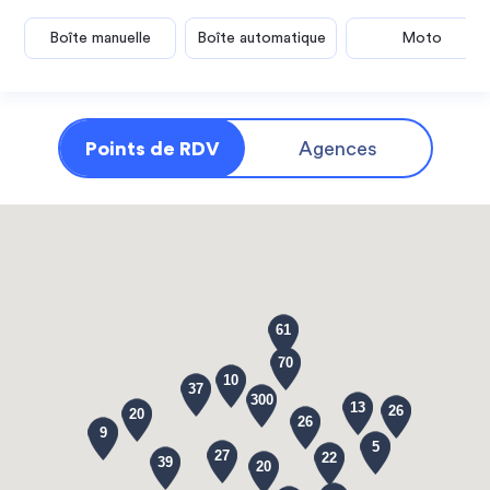
Boîte manuelle
Boîte automatique
Moto
Points de RDV
Agences
61
70
10
37
300
13
26
20
26
9
5
27
22
39
20