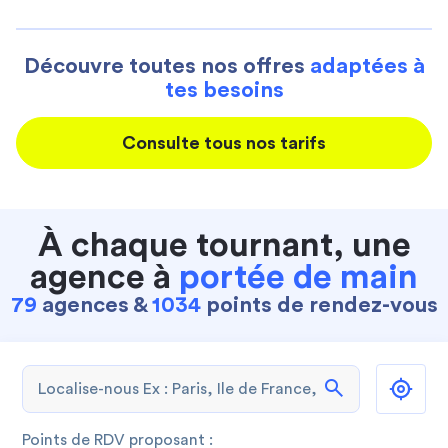
Découvre toutes nos offres
adaptées à
tes besoins
Consulte tous nos tarifs
À chaque tournant, une
agence à
portée de main
79
agences &
1034
points de rendez-vous
search
Points de RDV proposant :