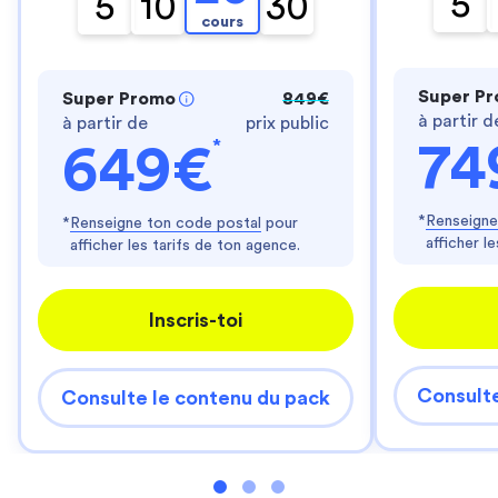
5
5
10
30
cours
Super P
Super Promo
849€
à partir d
à partir de
prix public
*
74
649€
*
Renseigne
*
Renseigne ton code postal
pour
afficher l
afficher les tarifs de ton agence.
Inscris-toi
Consulte
Consulte le contenu du pack