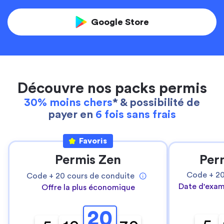
Google Store
Découvre nos packs permis
30% moins chers
* & possibilité de
payer en
6 fois sans frais
Favoris
Permis Zen
Per
Code +
2
Code +
20
cours de conduite
Date d'exam
Offre la plus économique
20