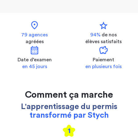
location_on
star
79 agences
94%
de nos
agréées
élèves satisfaits
calendar_month
savings
Date d’examen
Paiement
en 45 jours
en plusieurs fois
Comment ça marche
L'apprentissage du permis
transformé par Stych
1