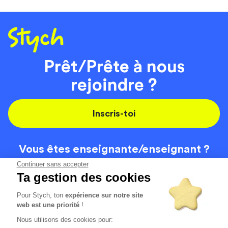
Prêt/Prête à nous
rejoindre ?
Inscris-toi
Vous êtes enseignante/
enseignant ?
On recrute
Continuer sans accepter
Ta gestion des cookies
Pour Stych, ton
expérience sur notre site
Code de la route
Contact
web est une priorité
!
Permis de conduire
Recrutement
Nous utilisons des cookies pour:
Permis CPF
CGV