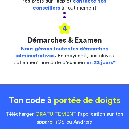
tes profs sur l'app et
contacte nos
conseillers
à tout moment
4
Démarches & Examen
Nous gérons toutes les démarches
administratives
. En moyenne, nos élèves
obtiennent une date d'examen
en 23 jours*
Ton code à
portée de doigts
Télécharger
GRATUITEMENT
l’application sur ton
appareil iOS ou Android