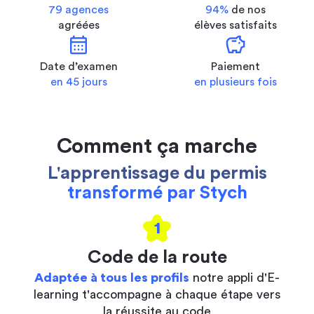
79 agences
94%
de nos
agréées
élèves satisfaits
calendar_month
savings
Date d’examen
Paiement
en 45 jours
en plusieurs fois
Comment ça marche
L'apprentissage du permis
transformé par Stych
1
Code de la route
Adaptée à tous les profils
notre appli d'E-
learning t'accompagne à chaque étape vers
la réussite au code