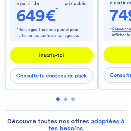
à partir d
à partir de
prix public
*
74
649€
*
Renseigne
*
Renseigne ton code postal
pour
afficher l
afficher les tarifs de ton agence.
Inscris-toi
Consulte
Consulte le contenu du pack
Découvre toutes nos offres
adaptées à
tes besoins