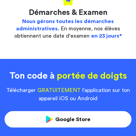
Démarches & Examen
Nous gérons toutes les démarches
administratives
. En moyenne, nos élèves
obtiennent une date d'examen
en 23 jours*
Ton code à
portée de doigts
Télécharger
GRATUITEMENT
l’application sur ton
appareil iOS ou Android
Google Store