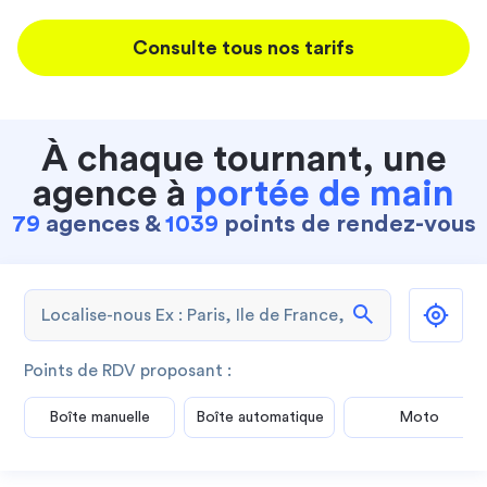
Consulte tous nos tarifs
À chaque tournant, une
agence à
portée de main
79
agences &
1039
points de rendez-vous
search
Points de RDV proposant :
Boîte manuelle
Boîte automatique
Moto