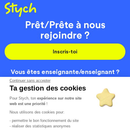
Prêt/Prête à nous
rejoindre ?
Inscris-toi
Vous êtes enseignante/
enseignant ?
On recrute
Continuer sans accepter
Ta gestion des cookies
Pour Stych, ton
expérience sur notre site
Code de la route
Contact
web est une priorité
!
Permis de conduire
Recrutement
Nous utilisons des cookies pour:
Permis CPF
CGV
- permettre le bon fonctionnement du site
Localisation
Mentions légales
- réaliser des statistiques anonymes