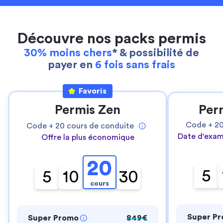
Découvre nos packs permis
30% moins chers
* & possibilité de
payer en
6 fois sans frais
Favoris
Permis Zen
Per
Code +
2
Code +
20
cours de conduite
Date d'exam
Offre la plus économique
20
5
5
10
30
cours
Super P
Super Promo
849€