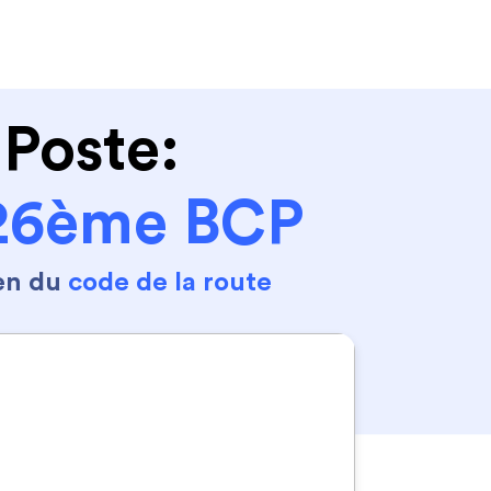
Se connecter
S'inscrire
 Poste:
 26ème BCP
en du
code de la route