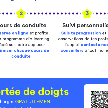
2
3
ours de conduite
Suivi personnali
serve en ligne
et profite
Suis ta progression
et 
n programme d'e-learning
observations de tes profs
édié sur notre app pour
l'app et
contacte no
imiser chaque cours de
conseillers
à tout mom
conduite
rtée de doigts
charger
GRATUITEMENT