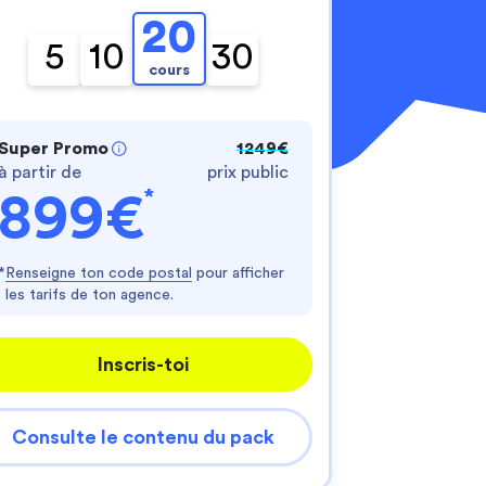
20
5
10
30
cours
Super Promo
1249€
à partir de
prix public
*
899€
nnalisez vos Options
er vos paramètres de confidentialité, en garantis
*
Renseigne ton code postal
pour afficher
les tarifs de ton agence.
Inscris-toi
Consulte le contenu du pack