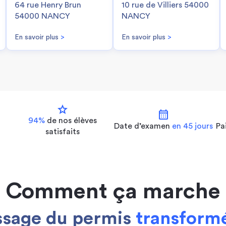
64 rue Henry Brun
10 rue de Villiers 54000
54000 NANCY
NANCY
En savoir plus
>
En savoir plus
>
star
calendar_month
94%
de nos
élèves
Date d’examen
en 45 jours
Pa
satisfaits
Comment ça marche
ssage du permis
transformé