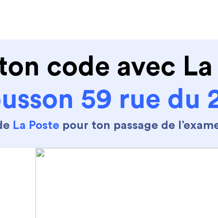
de conduire
Permis Moto
Où sommes nous ?
ton code avec La
usson 59 rue du
 de
La Poste
pour ton passage de l’exam