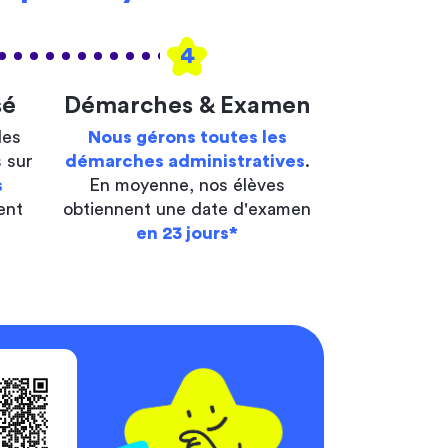
4
sé
Démarches & Examen
les
Nous gérons toutes les
 sur
démarches administratives
.
s
En moyenne, nos élèves
ent
obtiennent une date d'examen
en 23 jours*