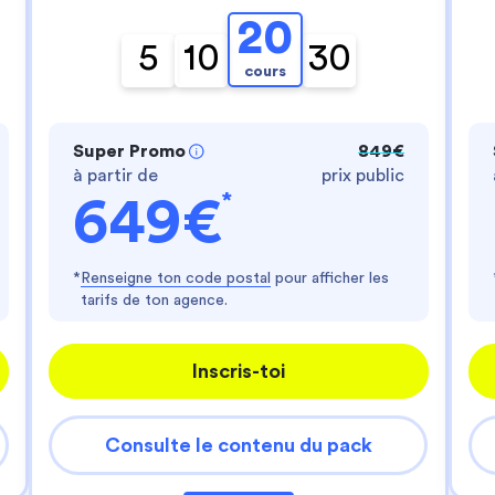
- te fournir un service personnalisé
- améliorer ton expérience d'utilisateur
20
- personnaliser les annonces
5
10
30
cours
Es-tu d'accord ?
Lire la politique de confidentialité
Consentements certifiés par
Super Promo
849€
à partir de
prix public
Je choisis
J'accepte
*
649€
Axeptio consent
Plateforme de Gestion du Consentement : Perso
Notre plateforme vous permet d'adapter et de gér
*
Renseigne ton code postal
pour afficher les
tarifs de ton agence.
Inscris-toi
Consulte le contenu du pack