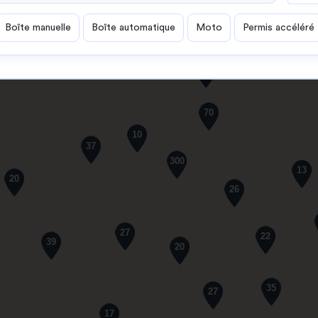
Boîte manuelle
Boîte automatique
Moto
Permis accéléré
61
70
10
37
300
13
20
26
27
22
39
20
35
27
17