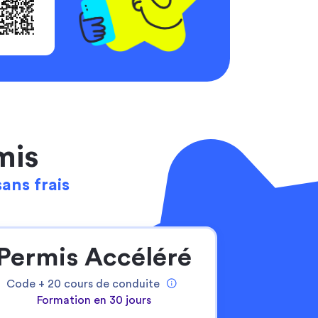
mis
sans frais
Permis Accéléré
Code +
20
cours de conduite
Formation en 30 jours