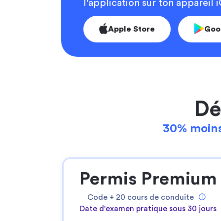
l'application sur ton appareil
Apple Store
Goo
Dé
30% moins
Permis Premium
Code +
20
cours de conduite
Date d'examen pratique sous 30 jours