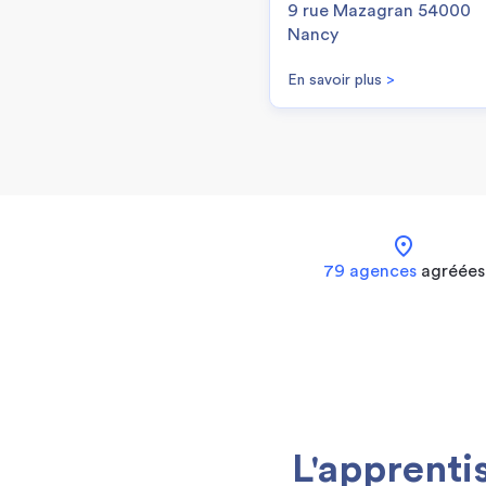
9 rue Mazagran 54000
Nancy
En savoir plus
>
location_on
79 agences
agréées
L'apprenti