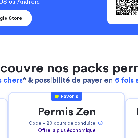
 iOS ou Android
gle Store
couvre nos packs per
 chers
* & possibilité de payer en
6 fois 
Continuer sans accepter
Ta gestion des cookies
Favoris
Pour Stych, ton
expérience sur notre site
Permis Zen
web est une priorité
!
Nous utilisons des cookies pour:
Code +
20
cours de conduite
- permettre le bon fonctionnement du site
Offre la plus économique
- réaliser des statistiques anonymes