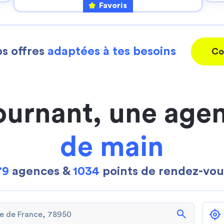
Favoris
s offres
adaptées à tes besoins
Co
ournant, une age
de main
79
agences &
1034
points de rendez-vou
search