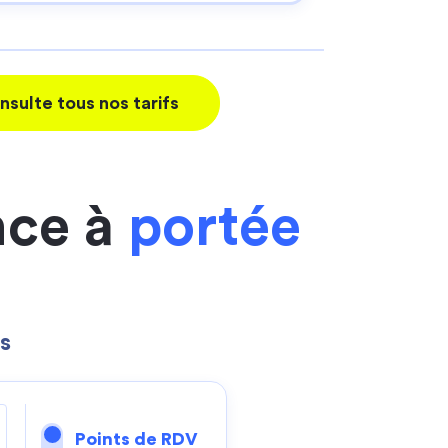
nsulte tous nos tarifs
nce à
portée
s
Points de RDV