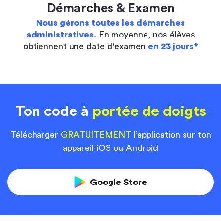
Démarches & Examen
Nous gérons toutes les démarches
administratives
. En moyenne, nos élèves
obtiennent une date d'examen
en 23 jours*
Ton code à
portée de doigts
Télécharger
GRATUITEMENT
l’application sur ton
appareil iOS ou Android
Google Store