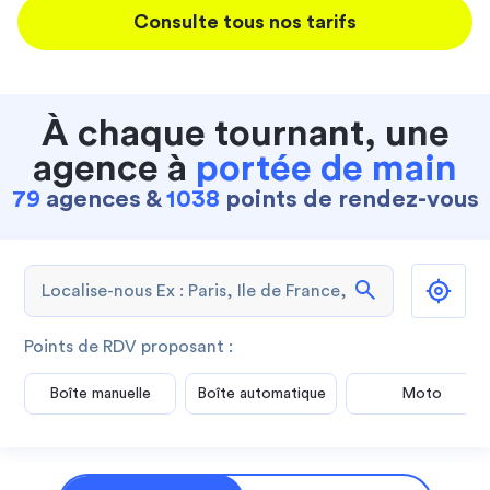
Consulte tous nos tarifs
À chaque tournant, une
agence à
portée de main
79
agences &
1038
points de rendez-vous
search
Points de RDV proposant :
Boîte manuelle
Boîte automatique
Moto