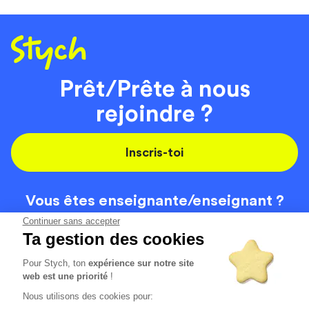
Prêt/Prête à nous
rejoindre ?
Inscris-toi
Vous êtes enseignante/
enseignant ?
On recrute
Continuer sans accepter
Ta gestion des cookies
Pour Stych, ton
expérience sur notre site
Code de la route
Contact
web est une priorité
!
Permis de conduire
Recrutement
Nous utilisons des cookies pour:
Permis CPF
CGV