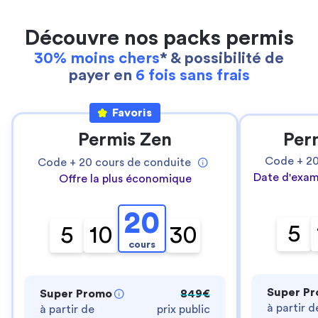
Découvre nos packs permis
30% moins chers
* & possibilité de
payer en
6 fois sans frais
Favoris
Permis Zen
Per
Code +
2
Code +
20
cours de conduite
Date d'exam
Offre la plus économique
20
5
5
10
30
cours
Super P
Super Promo
849€
à partir d
à partir de
prix public