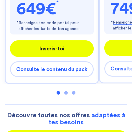
*
74
649€
*
Renseigne
*
Renseigne ton code postal
pour
afficher l
afficher les tarifs de ton agence.
Inscris-toi
Consulte
Consulte le contenu du pack
Découvre toutes nos offres
adaptées à
tes besoins