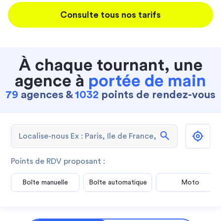
Consulte tous nos tarifs
À chaque tournant, une
agence à
portée de main
79
agences &
1032
points de rendez-vous
search
Points de RDV proposant :
Boîte manuelle
Boîte automatique
Moto