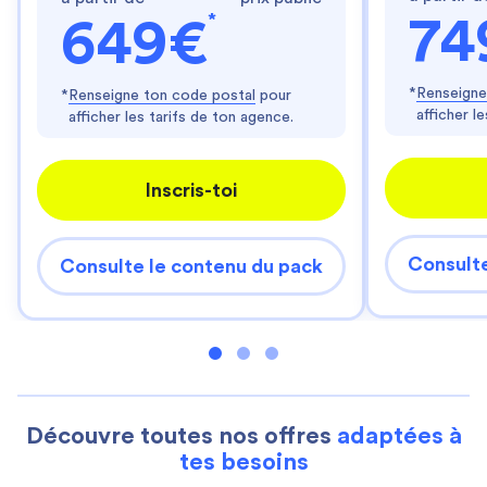
*
74
649€
*
Renseigne
*
Renseigne ton code postal
pour
afficher l
afficher les tarifs de ton agence.
Inscris-toi
Consulte
Consulte le contenu du pack
Découvre toutes nos offres
adaptées à
tes besoins