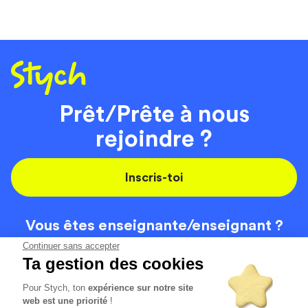
Prêt/Prête à nous
rejoindre ?
Inscris-toi
Vous êtes enseignante/
enseignant ?
On recrute
Continuer sans accepter
Ta gestion des cookies
Pour Stych, ton
expérience sur notre site
Code de la route
Contact
web est une priorité
!