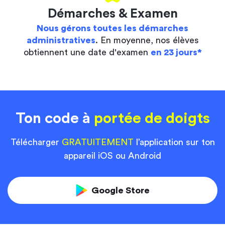
Démarches & Examen
Nous gérons toutes les démarches
administratives
. En moyenne, nos élèves
obtiennent une date d'examen
en 23 jours*
Ton code à
portée de doigts
Télécharger
GRATUITEMENT
l’application sur ton
appareil iOS ou Android
Google Store