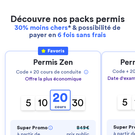
Découvre nos packs permis
30% moins chers
* & possibilité de
payer en
6 fois sans frais
Favoris
Permis Zen
Per
Code +
2
Code +
20
cours de conduite
Date d'exam
Offre la plus économique
20
5
5
10
30
cours
Super P
Super Promo
849€
à partir d
à partir de
prix public