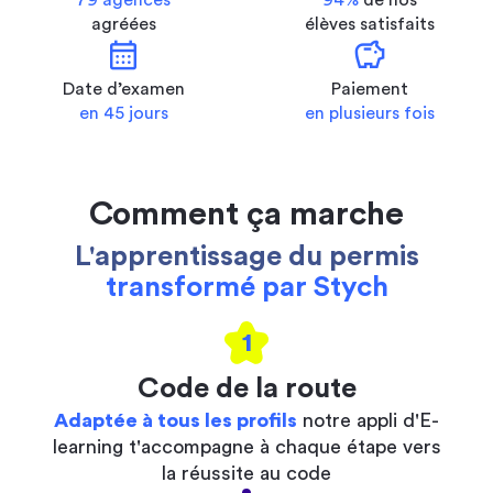
79 agences
94%
de nos
agréées
élèves satisfaits
calendar_month
savings
Date d’examen
Paiement
en 45 jours
en plusieurs fois
Comment ça marche
L'apprentissage du permis
transformé par Stych
1
Code de la route
Adaptée à tous les profils
notre appli d'E-
learning t'accompagne à chaque étape vers
la réussite au code