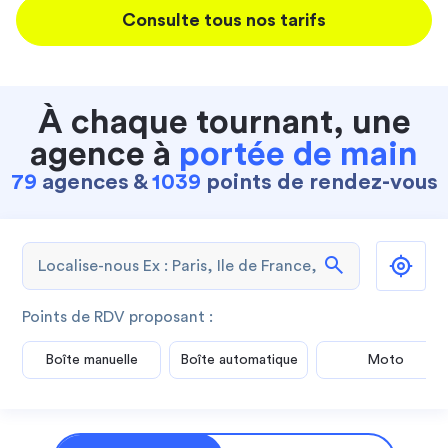
Consulte tous nos tarifs
À chaque tournant, une
agence à
portée de main
79
agences &
1039
points de rendez-vous
search
Points de RDV proposant :
Boîte manuelle
Boîte automatique
Moto