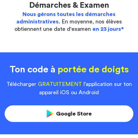
Démarches & Examen
Nous gérons toutes les démarches
administratives
. En moyenne, nos élèves
obtiennent une date d'examen
en 23 jours*
Ton code à
portée de doigts
Télécharger
GRATUITEMENT
l’application sur ton
appareil iOS ou Android
Google Store