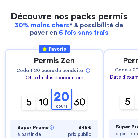
Découvre nos packs permis
30% moins chers
* & possibilité de
payer en
6 fois sans frais
Favoris
Permis Zen
Per
Code +
2
Code +
20
cours de conduite
Date d'exam
Offre la plus économique
20
5
5
10
30
cours
Super P
Super Promo
849€
à partir d
à partir de
prix public