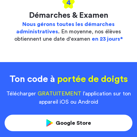
4
Démarches & Examen
Nous gérons toutes les démarches
administratives
. En moyenne, nos élèves
obtiennent une date d'examen
en 23 jours*
Ton code à
portée de doigts
Télécharger
GRATUITEMENT
l’application sur ton
appareil iOS ou Android
Google Store