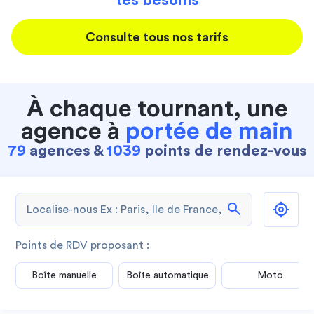
tes besoins
Consulte tous nos tarifs
À chaque tournant, une
agence à
portée de main
79
agences &
1039
points de rendez-vous
search
Points de RDV proposant :
Boîte manuelle
Boîte automatique
Moto