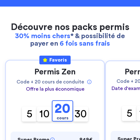
Découvre nos packs permis
30% moins chers
* & possibilité de
payer en
6 fois sans frais
Favoris
Permis Zen
Per
Code +
2
Code +
20
cours de conduite
Date d'exam
Offre la plus économique
20
5
5
10
30
cours
Super P
Super Promo
849€