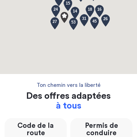
15
24
18
16
14
31
26
45
27
53
Ton chemin vers la liberté
Des offres adaptées
à tous
Code de la
Permis de
route
conduire