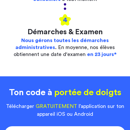
4
Démarches & Examen
Nous gérons toutes les démarches
administratives
. En moyenne, nos élèves
obtiennent une date d'examen
en 23 jours*
Ton code à
portée de doigts
Télécharger
GRATUITEMENT
l’application sur ton
appareil iOS ou Android