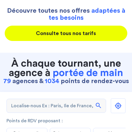
Découvre toutes nos offres
adaptées à
tes besoins
Consulte tous nos tarifs
À chaque tournant, une
agence à
portée de main
79
agences &
1034
points de rendez-vous
search
Points de RDV proposant :