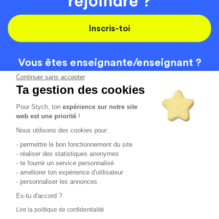
rejoindre ?
Inscris-toi
Vous êtes enseignante/
enseignant ?
On recrute
Continuer sans accepter
Ta gestion des cookies
Pour Stych, ton
expérience sur notre site
Code de la route
Contact
web est une priorité
!
Permis de conduire
Recrutement
Nous utilisons des cookies pour:
Permis CPF
CGV
- permettre le bon fonctionnement du site
Localisation
Mentions légales
- réaliser des statistiques anonymes
- te fournir un service personnalisé
- améliorer ton expérience d'utilisateur
Tous les avis clients
4.6/5 (51148 avis publiés)
- personnaliser les annonces
*selon étude interne disponible sur
https://www.stych.fr/etude
Es-tu d'accord ?
Comment sont calculés nos taux de réussite ?
Lire la politique de confidentialité
Nos taux de réussite sont calculés sur tous les élèves ayant