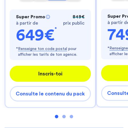
Super P
Super Promo
849€
à partir d
à partir de
prix public
*
74
649€
*
Renseigne
*
Renseigne ton code postal
pour
afficher l
afficher les tarifs de ton agence.
Inscris-toi
Consulte
Consulte le contenu du pack