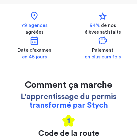
location_on
star
79 agences
94%
de nos
agréées
élèves satisfaits
calendar_month
savings
Date d’examen
Paiement
en 45 jours
en plusieurs fois
Comment ça marche
L'apprentissage du permis
transformé par Stych
1
Code de la route