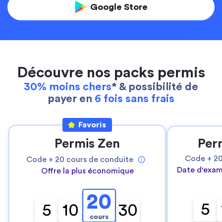
Google Store
Découvre nos packs permis
30% moins chers
* & possibilité de
payer en
6 fois sans frais
Favoris
Permis Zen
Per
Code +
2
Code +
20
cours de conduite
Date d'exam
Offre la plus économique
20
5
5
10
30
cours