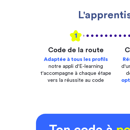
L'apprenti
1
Code de la route
C
Adaptée à tous les profils
Ré
notre appli d'E-learning
d'u
t'accompagne à chaque étape
d
vers la réussite au code
opt
Ton code à
po