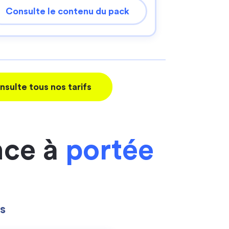
Consulte le contenu du pack
nsulte tous nos tarifs
nce à
portée
s