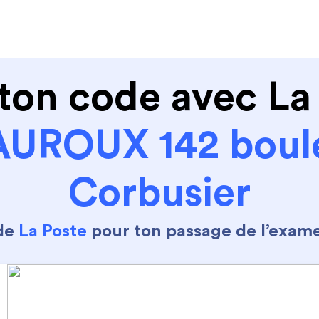
de conduire
Permis Moto
Où sommes nous ?
ton code avec La
UROUX 142 boule
Corbusier
 de
La Poste
pour ton passage de l’exam