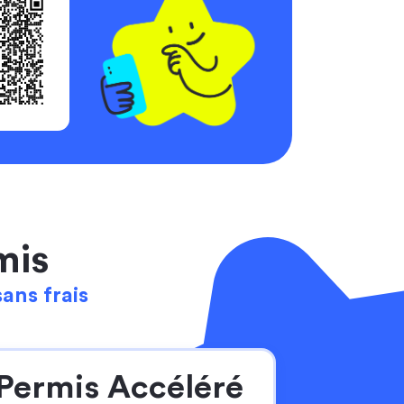
mis
sans frais
Permis Accéléré