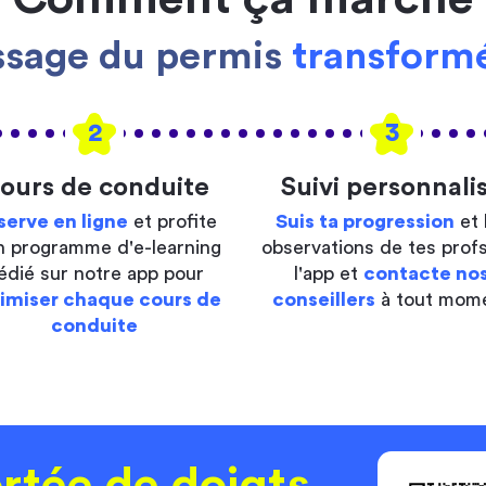
ssage du permis
transformé
2
3
ours de conduite
Suivi personnali
serve en ligne
et profite
Suis ta progression
et 
n programme d'e-learning
observations de tes profs
édié sur notre app pour
l'app et
contacte no
imiser chaque cours de
conseillers
à tout mom
conduite
rtée de doigts