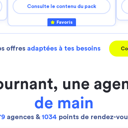
Consulte le contenu du pack
Favoris
s offres
adaptées à tes besoins
Co
ournant, une age
de main
79
agences &
1034
points de rendez-vou