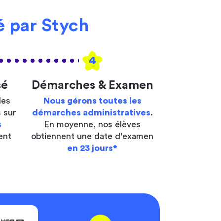
 par Stych
4
sé
Démarches & Examen
les
Nous gérons toutes les
 sur
démarches administratives
.
s
En moyenne, nos élèves
ent
obtiennent une date d'examen
en 23 jours*