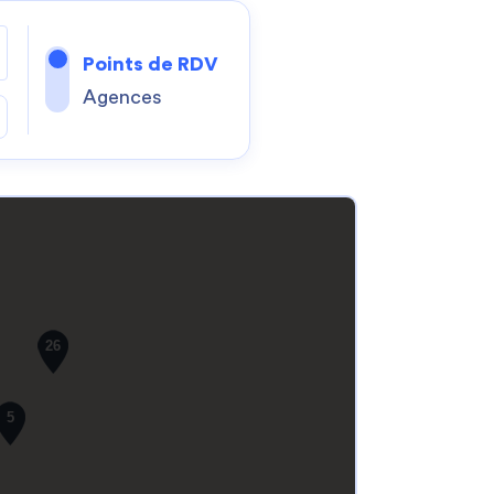
Points de RDV
Agences
26
5