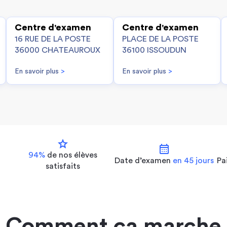
Centre d'examen
Centre d'examen
16 RUE DE LA POSTE
PLACE DE LA POSTE
36000 CHATEAUROUX
36100 ISSOUDUN
En savoir plus
>
En savoir plus
>
star
calendar_month
94%
de nos
élèves
Date d’examen
en 45 jours
Pa
satisfaits
Comment ça marche