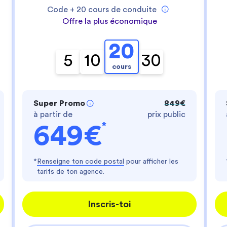
- te fournir un service personnalisé
Code +
20
cours de conduite
- améliorer ton expérience d'utilisateur
- personnaliser les annonces
Offre la plus économique
Es-tu d'accord ?
20
Lire la politique de confidentialité
5
10
30
cours
Consentements certifiés par
Je choisis
J'accepte
Axeptio consent
Plateforme de Gestion du Consentement : Perso
Super Promo
849€
à partir de
prix public
Notre plateforme vous permet d'adapter et de gér
*
649€
*
Renseigne ton code postal
pour afficher les
tarifs de ton agence.
Inscris-toi