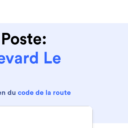
Se connecter
S'inscrire
 Poste:
vard Le
en du
code de la route