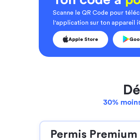
Scanne le QR Code pour télé
l'application sur ton appareil
Apple Store
Goo
Dé
30% moins
Permis Premium