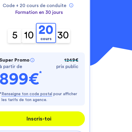
Code +
20
cours de conduite
Formation en 30 jours
20
5
10
30
cours
nnalisez vos Options
Super Promo
1249€
à partir de
prix public
er vos paramètres de confidentialité, en garantis
*
899€
*
Renseigne ton code postal
pour afficher
les tarifs de ton agence.
Inscris-toi