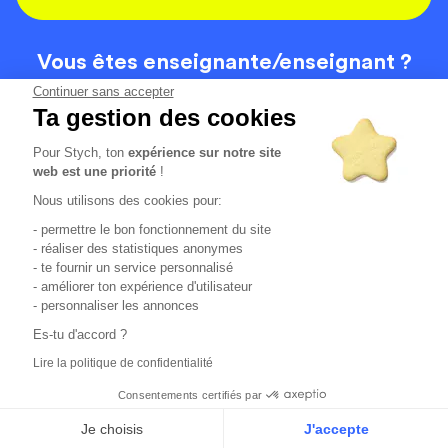
Vous êtes enseignante/
enseignant ?
On recrute
Continuer sans accepter
Ta gestion des cookies
Pour Stych, ton
expérience sur notre site
Code de la route
Contact
web est une priorité
!
Permis de conduire
Recrutement
Nous utilisons des cookies pour:
Permis CPF
CGV
- permettre le bon fonctionnement du site
Localisation
Mentions légales
- réaliser des statistiques anonymes
- te fournir un service personnalisé
- améliorer ton expérience d'utilisateur
Tous les avis clients
4.6/5 (51154 avis publiés)
- personnaliser les annonces
*selon étude interne disponible sur
https://www.stych.fr/etude
Es-tu d'accord ?
Comment sont calculés nos taux de réussite ?
Lire la politique de confidentialité
Nos taux de réussite sont calculés sur tous les élèves ayant
passé leur examen une ou deux fois au cours des 12 derniers
Consentements certifiés par
mois.
Je choisis
J'accepte