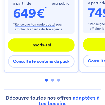
à partir d
à partir de
prix public
*
74
649€
*
Renseigne
*
Renseigne ton code postal
pour
afficher l
afficher les tarifs de ton agence.
Inscris-toi
Consulte
Consulte le contenu du pack
Découvre toutes nos offres
adaptées à
tes besoins