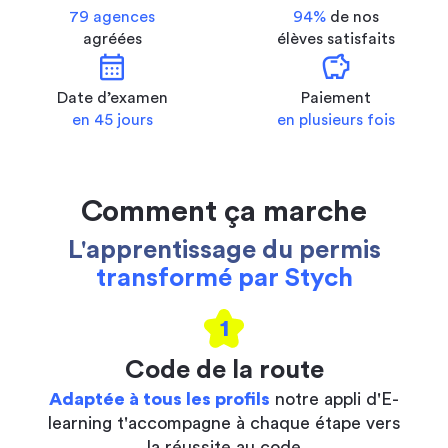
79 agences
94%
de nos
agréées
élèves satisfaits
calendar_month
savings
Date d’examen
Paiement
en 45 jours
en plusieurs fois
Comment ça marche
L'apprentissage du permis
transformé par Stych
1
Code de la route
Adaptée à tous les profils
notre appli d'E-
learning t'accompagne à chaque étape vers
la réussite au code