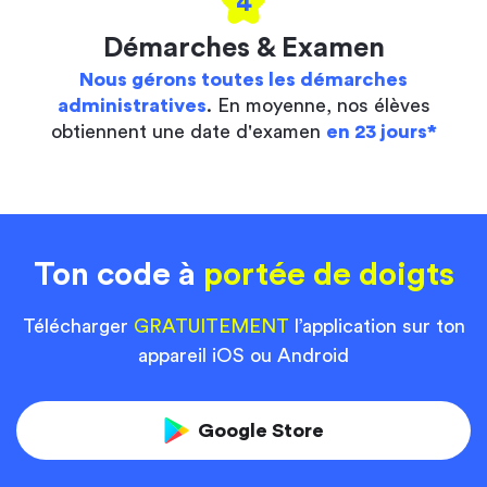
4
Démarches & Examen
Nous gérons toutes les démarches
administratives
. En moyenne, nos élèves
obtiennent une date d'examen
en 23 jours*
Ton code à
portée de doigts
Télécharger
GRATUITEMENT
l’application sur ton
appareil iOS ou Android
Google Store