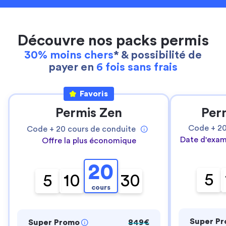
Découvre nos packs permis
30% moins chers
* & possibilité de
payer en
6 fois sans frais
Favoris
Permis Zen
Per
Code +
2
Code +
20
cours de conduite
Date d'exam
Offre la plus économique
20
5
5
10
30
cours
Super P
Super Promo
849€