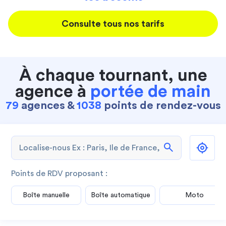
Consulte tous nos tarifs
À chaque tournant, une
agence à
portée de main
79
agences &
1038
points de rendez-vous
search
Points de RDV proposant :
Boîte manuelle
Boîte automatique
Moto