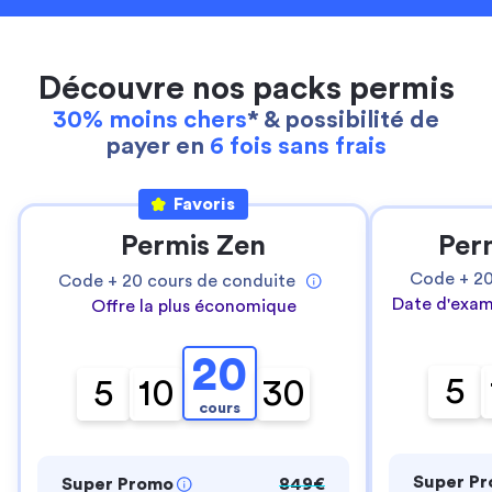
Découvre nos packs permis
30% moins chers
* & possibilité de
payer en
6 fois sans frais
Favoris
Permis Zen
Per
Code +
2
Code +
20
cours de conduite
Date d'exam
Offre la plus économique
20
5
5
10
30
cours
Super P
Super Promo
849€