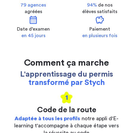
79 agences
94%
de nos
agréées
élèves satisfaits
calendar_month
savings
Date d’examen
Paiement
en 45 jours
en plusieurs fois
Comment ça marche
L'apprentissage du permis
transformé par Stych
1
Code de la route
Adaptée à tous les profils
notre appli d'E-
learning t'accompagne à chaque étape vers
la réussite au code