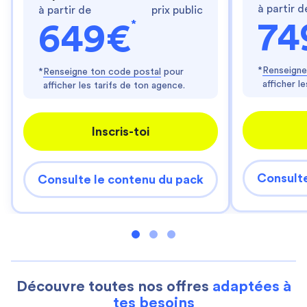
à partir d
à partir de
prix public
*
74
649€
*
Renseigne
*
Renseigne ton code postal
pour
afficher l
afficher les tarifs de ton agence.
Inscris-toi
Consulte
Consulte le contenu du pack
Découvre toutes nos offres
adaptées à
tes besoins