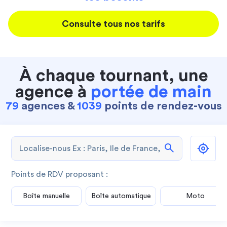
Consulte tous nos tarifs
À chaque tournant, une
agence à
portée de main
79
agences &
1039
points de rendez-vous
search
Points de RDV proposant :
Boîte manuelle
Boîte automatique
Moto