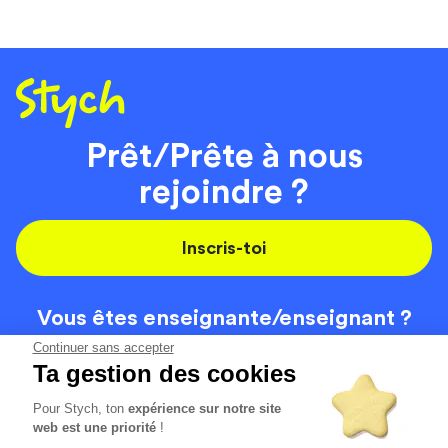
Prêt/Prête à nous
rejoindre ?
Inscris-toi
Vous êtes enseignante/
enseignant ?
On recrute
Continuer sans accepter
Ta gestion des cookies
Pour Stych, ton
expérience sur notre site
Code de la route
Contact
web est une priorité
!
Permis de conduire
Recrutement