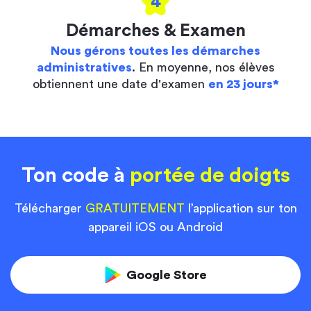
4
Démarches & Examen
Nous gérons toutes les démarches
administratives
. En moyenne, nos élèves
obtiennent une date d'examen
en 23 jours*
Ton code à
portée de doigts
Télécharger
GRATUITEMENT
l’application sur ton
appareil iOS ou Android
Google Store