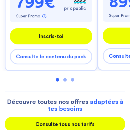
89
799€
999€
prix public
Super Pro
Super Promo
Inscris-toi
Consulte
Consulte le contenu du pack
Découvre toutes nos offres
adaptées à
tes besoins
Consulte tous nos tarifs