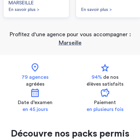
MARSEILLE
En savoir plus
>
En savoir plus
>
Profitez d'une agence pour vous accompagner :
Marseille
location_on
star
79 agences
94%
de nos
agréées
élèves satisfaits
calendar_month
savings
Date d’examen
Paiement
en 45 jours
en plusieurs fois
Découvre nos packs permis