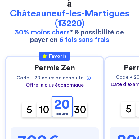
à
Châteauneuf-les-Martigues
(13220)
30% moins chers
* & possibilité de
payer en
6 fois sans frais
Favoris
Permis Zen
Per
Code +
2
Code +
20
cours de conduite
Date d'exam
Offre la plus économique
20
5
5
10
30
cours