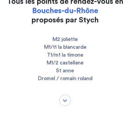
Tous les points de rendez-vous en
Bouches-du-Rhône
proposés par Stych
M2 joliette
M1/t1 la blancarde
T1/m1 la timone
M1/2 castellane
St anne
Dromel / romain roland