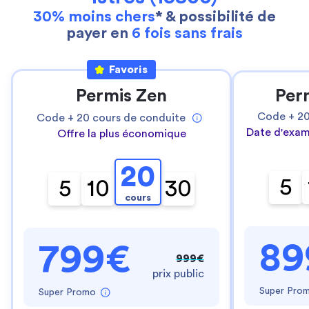
30% moins chers
* & possibilité de
payer en
6 fois sans frais
Favoris
Permis Zen
Per
Code +
2
Code +
20
cours de conduite
Date d'exam
Offre la plus économique
20
5
5
10
30
cours
89
799€
999€
prix public
Super Pro
Super Promo