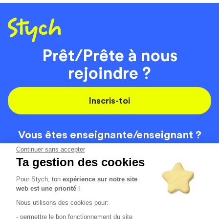
Prêt/Prête à nous
rejoindre ?
Inscris-toi
Vous êtes enseignante/
enseignant ?
On recrute
Continuer sans accepter
Ta gestion des cookies
Pour Stych, ton
expérience sur notre site
Code de la route
Contact
web est une priorité
!
Permis de conduire
Recrutement
Nous utilisons des cookies pour:
Permis CPF
CGV
- permettre le bon fonctionnement du site