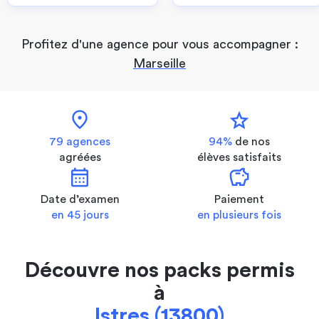
Profitez d'une agence pour vous accompagner :
Marseille
location_on
star
79 agences
94%
de nos
agréées
élèves satisfaits
calendar_month
savings
Date d’examen
Paiement
en 45 jours
en plusieurs fois
Découvre nos packs permis
à
Istres (13800)