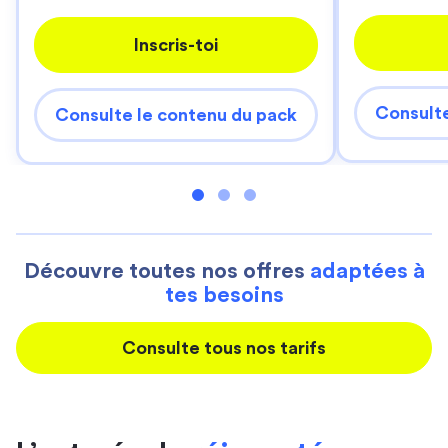
Inscris-toi
Consulte
Consulte le contenu du pack
Découvre toutes nos offres
adaptées à
tes besoins
Consulte tous nos tarifs