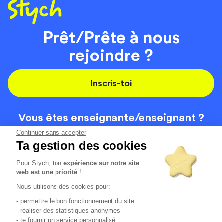
Prêt/Prête à nous
rejoindre ?
Inscris-toi
Vous êtes enseignante/
enseignant ?
On recrute
Continuer sans accepter
Ta gestion des cookies
Pour Stych, ton
expérience sur notre site
Code de la route
Contact
web est une priorité
!
Permis de conduire
Recrutement
Nous utilisons des cookies pour:
Permis CPF
CGV
- permettre le bon fonctionnement du site
Localisation
Mentions légales
- réaliser des statistiques anonymes
- te fournir un service personnalisé