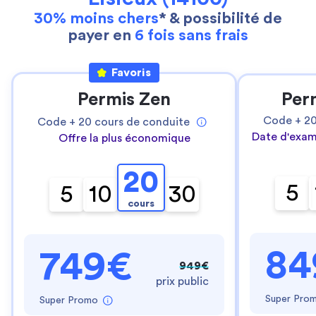
30% moins chers
* & possibilité de
payer en
6 fois sans frais
Favoris
Permis Zen
Per
Code +
2
Code +
20
cours de conduite
Date d'exam
Offre la plus économique
20
5
5
10
30
cours
84
749€
949€
prix public
Super Pro
Super Promo