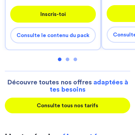
Inscris-toi
Consulte
Consulte le contenu du pack
Découvre toutes nos offres
adaptées à
tes besoins
Consulte tous nos tarifs