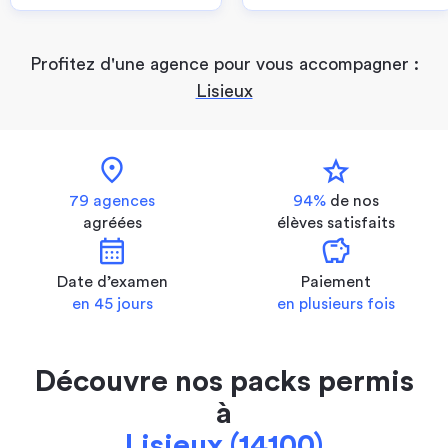
Profitez d'une agence pour vous accompagner :
Lisieux
location_on
star
79 agences
94%
de nos
agréées
élèves satisfaits
calendar_month
savings
Date d’examen
Paiement
en 45 jours
en plusieurs fois
Découvre nos packs permis
à
Lisieux (14100)