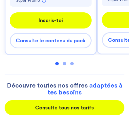
Super Pro
Super Promo
Inscris-toi
Consulte
Consulte le contenu du pack
Découvre toutes nos offres
adaptées à
tes besoins
Consulte tous nos tarifs