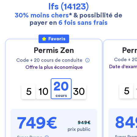
Ifs (14123)
30% moins chers
* & possibilité de
payer en
6 fois sans frais
Favoris
Permis Zen
Per
Code +
2
Code +
20
cours de conduite
Date d'exam
Offre la plus économique
20
5
5
10
30
cours
84
749€
949€
prix public