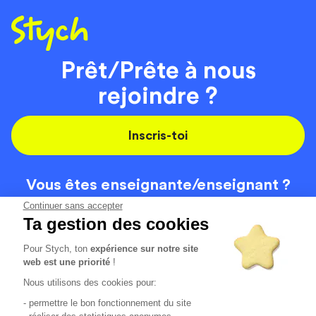
Prêt/Prête à nous
rejoindre ?
Inscris-toi
Vous êtes enseignante/
enseignant ?
On recrute
Continuer sans accepter
Ta gestion des cookies
Pour Stych, ton
expérience sur notre site
Code de la route
Contact
web est une priorité
!
Permis de conduire
Recrutement
Nous utilisons des cookies pour:
Permis CPF
CGV
- permettre le bon fonctionnement du site
Localisation
Mentions légales