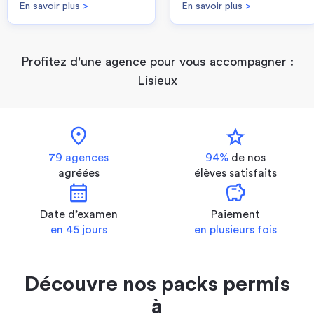
En savoir plus
>
En savoir plus
>
Profitez d'une agence pour vous accompagner :
Lisieux
location_on
star
79 agences
94%
de nos
agréées
élèves satisfaits
calendar_month
savings
Date d’examen
Paiement
en 45 jours
en plusieurs fois
Découvre nos packs permis
à