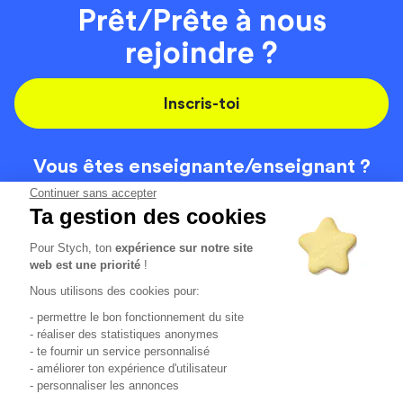
Prêt/Prête à nous
rejoindre ?
Inscris-toi
Vous êtes enseignante/
enseignant ?
On recrute
Continuer sans accepter
Ta gestion des cookies
Pour Stych, ton
expérience sur notre site
Code de la route
Contact
web est une priorité
!
Permis de conduire
Recrutement
Nous utilisons des cookies pour:
Permis CPF
CGV
- permettre le bon fonctionnement du site
Localisation
Mentions légales
- réaliser des statistiques anonymes
- te fournir un service personnalisé
- améliorer ton expérience d'utilisateur
Tous les avis clients
4.6/5 (51136 avis publiés)
- personnaliser les annonces
*selon étude interne disponible sur
https://www.stych.fr/etude