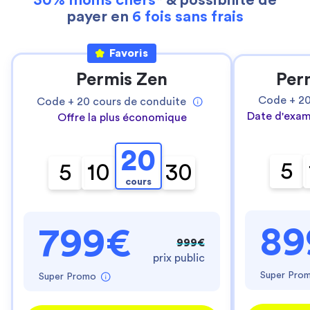
30% moins chers
* & possibilité de
payer en
6 fois sans frais
Favoris
Permis Zen
Per
Code +
2
Code +
20
cours de conduite
Date d'exam
Offre la plus économique
20
5
5
10
30
cours
89
799€
999€
prix public
Super Pro
Super Promo