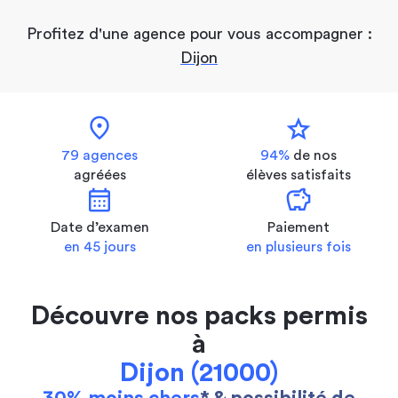
Profitez d'une agence pour vous accompagner :
Dijon
location_on
star
79 agences
94%
de nos
agréées
élèves satisfaits
calendar_month
savings
Date d’examen
Paiement
en 45 jours
en plusieurs fois
Découvre nos packs permis
à
Dijon (21000)