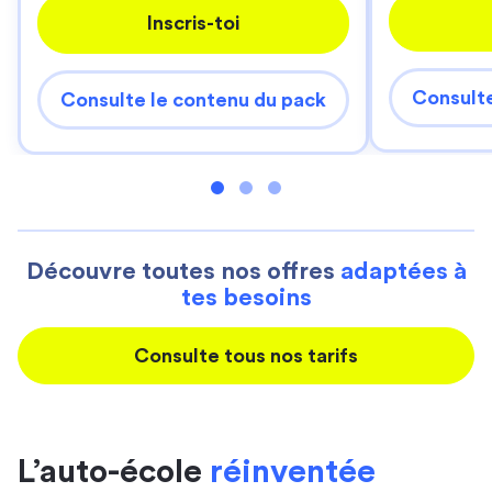
Inscris-toi
Consulte
Consulte le contenu du pack
Découvre toutes nos offres
adaptées à
tes besoins
Consulte tous nos tarifs
L’auto-école
réinventée