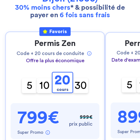
30% moins chers
* & possibilité de
payer en
6 fois sans frais
Favoris
Permis Zen
Per
Code +
2
Code +
20
cours de conduite
Date d'exam
Offre la plus économique
20
5
5
10
30
cours
89
799€
999€
prix public
Super Pro
Super Promo