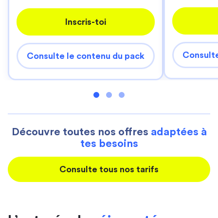
Inscris-toi
Consulte
Consulte le contenu du pack
Découvre toutes nos offres
adaptées à
tes besoins
Consulte tous nos tarifs