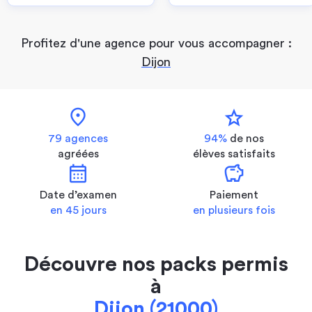
Profitez d'une agence pour vous accompagner :
Dijon
location_on
star
79 agences
94%
de nos
agréées
élèves satisfaits
calendar_month
savings
Date d’examen
Paiement
en 45 jours
en plusieurs fois
Découvre nos packs permis
à
Dijon (21000)