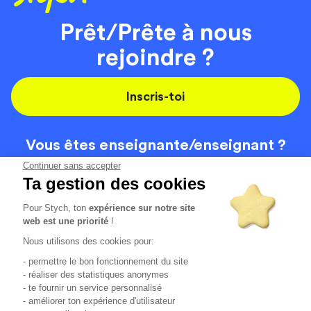
Prêt/Prête à nous
rejoindre ?
Inscris-toi
Vous êtes enseignante/
enseignant ?
On recrute
Continuer sans accepter
Ta gestion des cookies
Pour Stych, ton
expérience sur notre site
Code de la route
Contact
web est une priorité
!
Permis de conduire
Recrutement
Nous utilisons des cookies pour:
Permis CPF
CGV
- permettre le bon fonctionnement du site
Localisation
Mentions légales
- réaliser des statistiques anonymes
- te fournir un service personnalisé
- améliorer ton expérience d'utilisateur
Tous les avis clients
4.6/5 (51136 avis publiés)