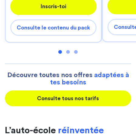
Inscris-toi
Consulte
Consulte le contenu du pack
Découvre toutes nos offres
adaptées à
tes besoins
Consulte tous nos tarifs
L’auto-école
réinventée