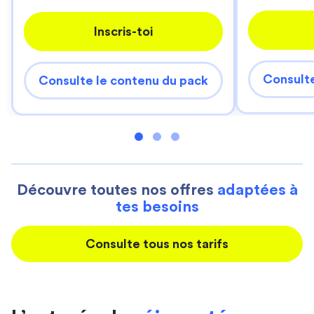
Inscris-toi
Consulte
Consulte le contenu du pack
Découvre toutes nos offres
adaptées à
tes besoins
Consulte tous nos tarifs