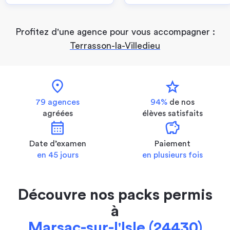
Profitez d'une agence pour vous accompagner :
Terrasson-la-Villedieu
location_on
star
79 agences
94%
de nos
agréées
élèves satisfaits
calendar_month
savings
Date d’examen
Paiement
en 45 jours
en plusieurs fois
Découvre nos packs permis
à
Marsac-sur-l'Isle (24430)