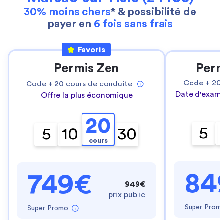
30% moins chers
* & possibilité de
payer en
6 fois sans frais
Favoris
Permis Zen
Per
Code +
2
Code +
20
cours de conduite
Date d'exam
Offre la plus économique
20
5
5
10
30
cours
84
749€
949€
prix public
Super Pro
Super Promo