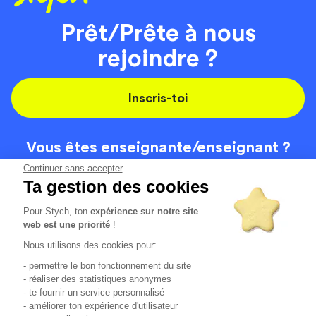
Prêt/Prête à nous
rejoindre ?
Inscris-toi
Vous êtes enseignante/
enseignant ?
On recrute
Continuer sans accepter
Ta gestion des cookies
Pour Stych, ton
expérience sur notre site
Code de la route
Contact
web est une priorité
!
Permis de conduire
Recrutement
Nous utilisons des cookies pour:
Permis CPF
CGV
- permettre le bon fonctionnement du site
Localisation
Mentions légales
- réaliser des statistiques anonymes
- te fournir un service personnalisé
- améliorer ton expérience d'utilisateur
Tous les avis clients
4.6/5 (51125 avis publiés)