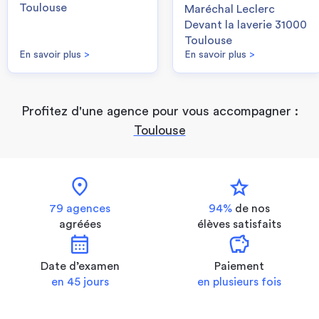
Toulouse
Maréchal Leclerc
Devant la laverie 31000
Toulouse
En savoir plus
>
En savoir plus
>
Profitez d'une agence pour vous accompagner :
Toulouse
location_on
star
79 agences
94%
de nos
agréées
élèves satisfaits
calendar_month
savings
Date d’examen
Paiement
en 45 jours
en plusieurs fois