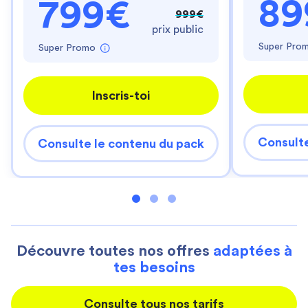
89
799€
999€
prix public
Super Pro
Super Promo
Inscris-toi
Consulte
Consulte le contenu du pack
Découvre toutes nos offres
adaptées à
tes besoins
Consulte tous nos tarifs