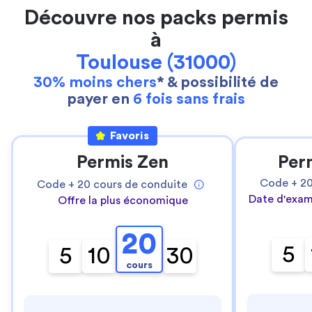
Découvre nos packs permis
à
Toulouse (31000)
30% moins chers
* & possibilité de
payer en
6 fois sans frais
Favoris
Permis Zen
Per
Code +
2
Code +
20
cours de conduite
Date d'exam
Offre la plus économique
20
5
5
10
30
cours