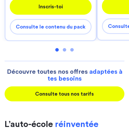
Inscris-toi
Consulte
Consulte le contenu du pack
Découvre toutes nos offres
adaptées à
tes besoins
Consulte tous nos tarifs
L’auto-école
réinventée