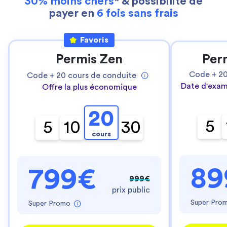
30% moins chers
* & possibilité de
payer en
6 fois sans frais
Favoris
Permis Zen
Per
Code +
2
Code +
20
cours de conduite
Date d'exam
Offre la plus économique
20
5
5
10
30
cours
89
799€
999€
prix public
Super Pro
Super Promo