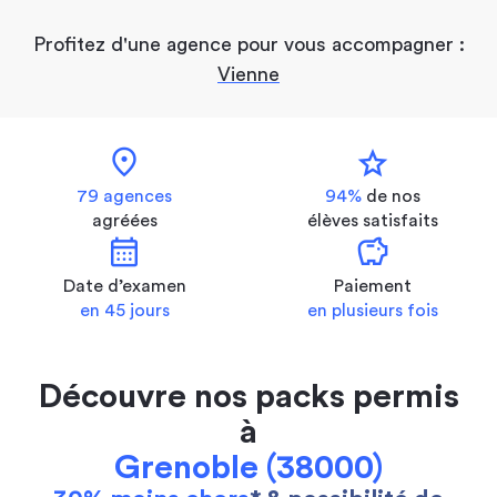
Profitez d'une agence pour vous accompagner :
Vienne
location_on
star
79 agences
94%
de nos
agréées
élèves satisfaits
calendar_month
savings
Date d’examen
Paiement
en 45 jours
en plusieurs fois
Découvre nos packs permis
à
Grenoble (38000)