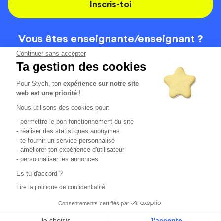
Inscris-toi
Vous êtes enseignante/
enseignant ?
On recrute
Continuer sans accepter
Ta gestion des cookies
Pour Stych, ton
expérience sur notre site
Code de la route
Contact
web est une priorité
!
Permis de conduire
Recrutement
Nous utilisons des cookies pour:
Permis CPF
CGV
- permettre le bon fonctionnement du site
Localisation
Mentions légales
- réaliser des statistiques anonymes
- te fournir un service personnalisé
- améliorer ton expérience d'utilisateur
Tous les avis clients
4.6/5 (51148 avis publiés)
- personnaliser les annonces
*selon étude interne disponible sur
https://www.stych.fr/etude
Es-tu d'accord ?
Comment sont calculés nos taux de réussite ?
Lire la politique de confidentialité
Nos taux de réussite sont calculés sur tous les élèves ayant
passé leur examen une ou deux fois au cours des 12 derniers
Consentements certifiés par
mois.
Je choisis
J'accepte