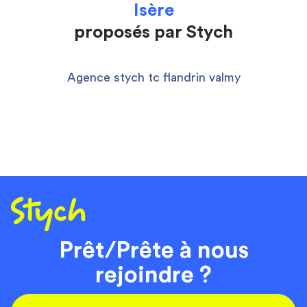
Isère
proposés par Stych
Agence stych tc flandrin valmy
Prêt/Prête à nous
rejoindre ?