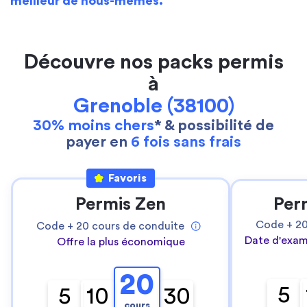
meilleur de nous-mêmes.
Découvre nos packs permis
à
Grenoble (38100)
30% moins chers
* & possibilité de
payer en
6 fois sans frais
Favoris
Permis Zen
Per
Code +
2
Code +
20
cours de conduite
Date d'exam
Offre la plus économique
20
5
5
10
30
cours