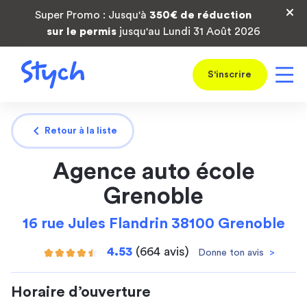
Super Promo : Jusqu'à
350€ de réduction
sur le permis
jusqu'au Lundi 31 Août 2026
S'inscrire
chevron_left
Retour à la liste
Agence auto école
Grenoble
16 rue Jules Flandrin 38100 Grenoble
4.53
(664 avis)
Donne ton avis
>
Horaire d’ouverture