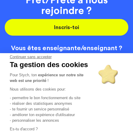
rejoindre ?
Inscris-toi
Vous êtes enseignante/
enseignant ?
On recrute
Continuer sans accepter
Ta gestion des cookies
Pour Stych, ton
expérience sur notre site
Code de la route
Contact
web est une priorité
!
Permis de conduire
Recrutement
Nous utilisons des cookies pour:
Permis CPF
CGV
- permettre le bon fonctionnement du site
Localisation
Mentions légales
- réaliser des statistiques anonymes
- te fournir un service personnalisé
- améliorer ton expérience d'utilisateur
Tous les avis clients
4.6/5 (51136 avis publiés)
- personnaliser les annonces
*selon étude interne disponible sur
https://www.stych.fr/etude
Es-tu d'accord ?