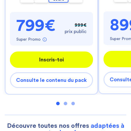
89
799€
999€
prix public
Super Pro
Super Promo
Inscris-toi
Consulte
Consulte le contenu du pack
Découvre toutes nos offres
adaptées à