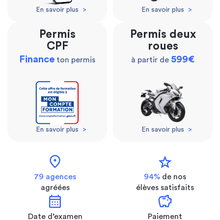
En savoir plus
>
En savoir plus
>
Permis
Permis deux
CPF
roues
Finance
599€
ton permis
à partir de
En savoir plus
>
En savoir plus
>
location_on
star
79 agences
94%
de nos
agréées
élèves satisfaits
calendar_month
savings
Date d’examen
Paiement