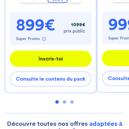
99
899€
1099€
prix public
Super Pro
Super Promo
Inscris-toi
Consulte
Consulte le contenu du pack
Découvre toutes nos offres
adaptées à