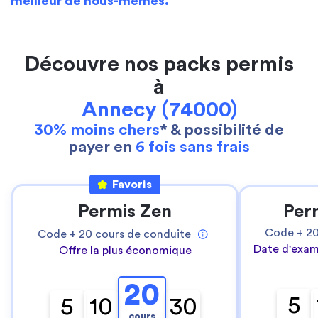
meilleur de nous-mêmes.
Découvre nos packs permis
à
Annecy (74000)
30% moins chers
* & possibilité de
payer en
6 fois sans frais
Favoris
Permis Zen
Per
Code +
2
Code +
20
cours de conduite
Date d'exam
Offre la plus économique
20
5
5
10
30
cours