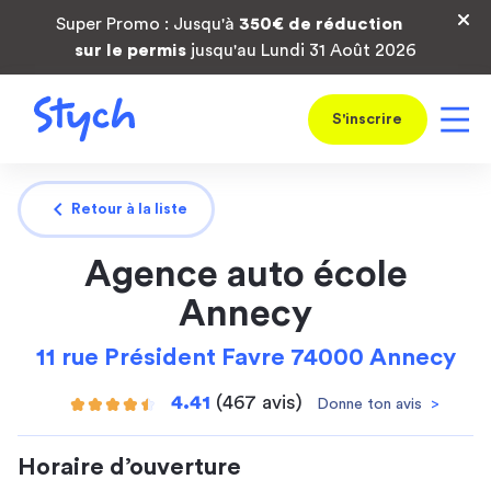
Super Promo : Jusqu'à
350€ de réduction
sur le permis
jusqu'au Lundi 31 Août 2026
S'inscrire
chevron_left
Retour à la liste
Agence auto école
Annecy
11 rue Président Favre 74000 Annecy
4.41
(467 avis)
Donne ton avis
>
Horaire d’ouverture