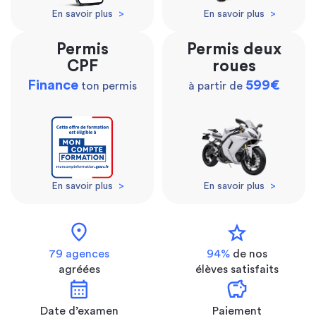
En savoir plus
>
En savoir plus
>
Permis
Permis deux
CPF
roues
Finance
599€
ton permis
à partir de
En savoir plus
>
En savoir plus
>
location_on
star
79 agences
94%
de nos
agréées
élèves satisfaits
calendar_month
savings
Date d’examen
Paiement