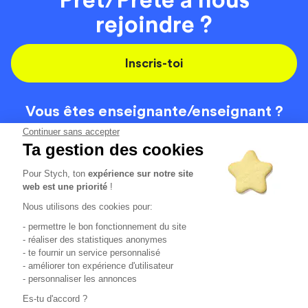
rejoindre ?
Inscris-toi
Vous êtes enseignante/
enseignant ?
On recrute
Continuer sans accepter
Ta gestion des cookies
Pour Stych, ton
expérience sur notre site
Code de la route
Contact
web est une priorité
!
Permis de conduire
Recrutement
Nous utilisons des cookies pour:
Permis CPF
CGV
- permettre le bon fonctionnement du site
Localisation
Mentions légales
- réaliser des statistiques anonymes
- te fournir un service personnalisé
- améliorer ton expérience d'utilisateur
Tous les avis clients
4.6/5 (51148 avis publiés)
- personnaliser les annonces
*selon étude interne disponible sur
https://www.stych.fr/etude
Es-tu d'accord ?