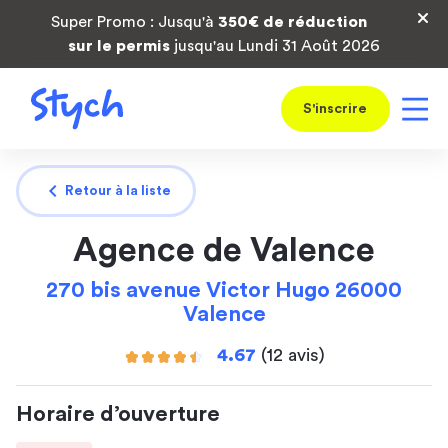
Super Promo : Jusqu'à
350€ de réduction
sur le permis
jusqu'au Lundi 31 Août 2026
S'inscrire
chevron_left
Retour à la liste
Agence de Valence
270 bis avenue Victor Hugo 26000
Valence
4.67
(12 avis)
Horaire d’ouverture