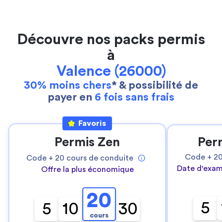
Découvre nos packs permis
à
Valence (26000)
30% moins chers
* & possibilité de
payer en
6 fois sans frais
Favoris
Permis Zen
Per
Code +
2
Code +
20
cours de conduite
Date d'exam
Offre la plus économique
20
5
5
10
30
cours