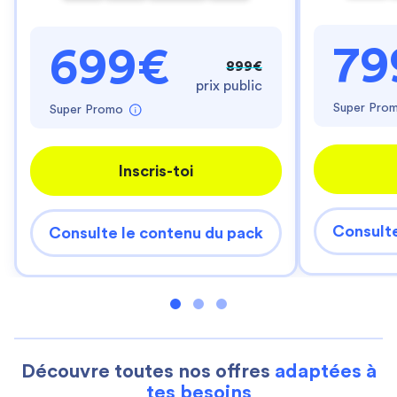
79
699€
899€
prix public
Super Pro
Super Promo
Inscris-toi
Consulte
Consulte le contenu du pack
Découvre toutes nos offres
adaptées à
tes besoins