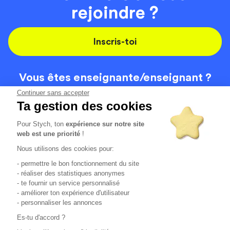
rejoindre ?
Inscris-toi
Vous êtes enseignante/
enseignant ?
On recrute
Continuer sans accepter
Ta gestion des cookies
Pour Stych, ton
expérience sur notre site
Code de la route
Contact
web est une priorité
!
Permis de conduire
Recrutement
Nous utilisons des cookies pour:
Permis CPF
CGV
- permettre le bon fonctionnement du site
Localisation
Mentions légales
- réaliser des statistiques anonymes
- te fournir un service personnalisé
- améliorer ton expérience d'utilisateur
Tous les avis clients
4.6/5 (51125 avis publiés)
- personnaliser les annonces
*selon étude interne disponible sur
https://www.stych.fr/etude
Es-tu d'accord ?
Comment sont calculés nos taux de réussite ?