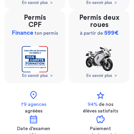
En savoir plus
>
En savoir plus
>
Permis
Permis deux
CPF
roues
Finance
599€
ton permis
à partir de
En savoir plus
>
En savoir plus
>
location_on
star
79 agences
94%
de nos
agréées
élèves satisfaits
calendar_month
savings
Date d’examen
Paiement