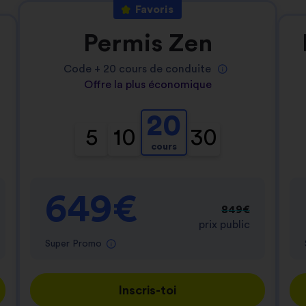
Favoris
Permis Zen
Code +
20
cours de conduite
Offre la plus économique
20
5
10
30
cours
649€
849€
prix public
Super Promo
Inscris-toi