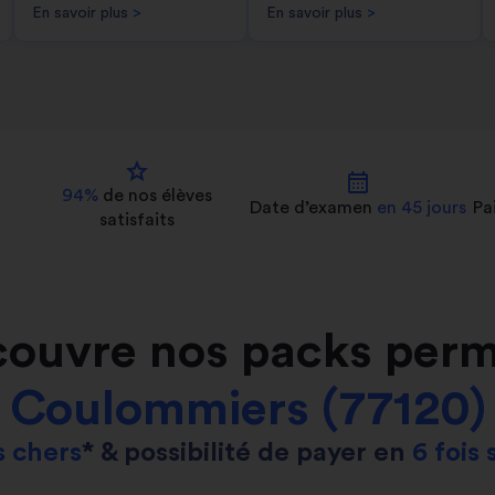
En savoir plus
>
En savoir plus
>
star
calendar_month
94%
de nos
élèves
Date d’examen
en 45 jours
Pa
satisfaits
ouvre nos packs perm
Coulommiers (77120)
 chers
* & possibilité de payer en
6 fois 