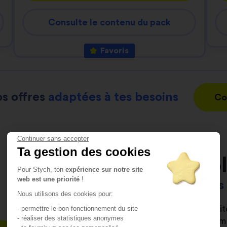
Consulte le contenu du pack
Favoris
s offres
adaptées à tes besoins
Co
Continuer sans accepter
Ta gestion des cookies
L’auto-éco
Pour Stych, ton
expérience sur notre site
web est une priorité
!
C'est toi qui pilote
Nous utilisons des cookies pour:
Depuis notre app’, notre s
- permettre le bon fonctionnement du site
- réaliser des statistiques anonymes
librement organiser ta form