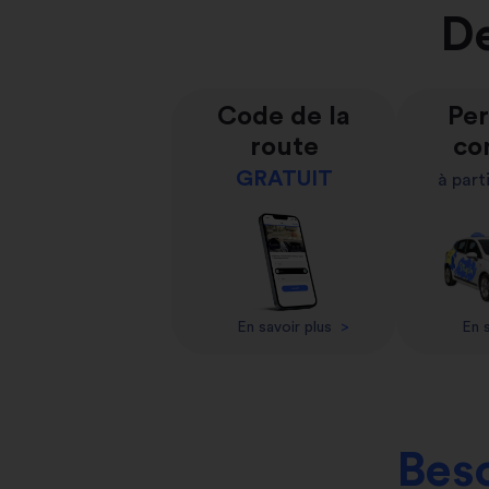
De
Code de la
Per
route
co
GRATUIT
à part
En savoir plus
>
En s
Beso