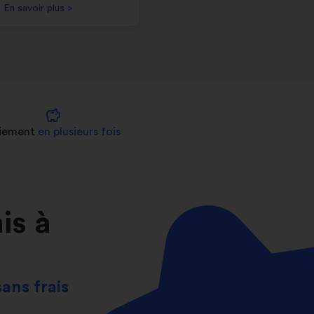
En savoir plus
>
savings
iement
en plusieurs fois
is à
sans frais