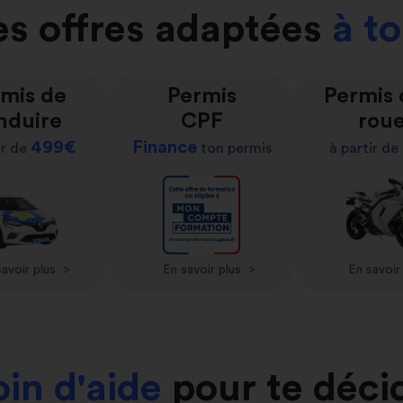
s offres adaptées
à t
mis de
Permis
Permis
nduire
CPF
rou
499€
Finance
ir de
ton permis
à partir de
avoir plus
>
En savoir plus
>
En savoir
in d'aide
pour te déci