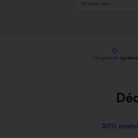
En savoir plus
>
location_on
79 agences
agréées
Déc
30% moins