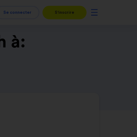
Se connecter
S'inscrire
h à: