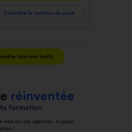
Consulte le contenu du pack
nsulte tous nos tarifs
le
réinventée
s ta formation
ite web ou nos agences, tu peux
ation :