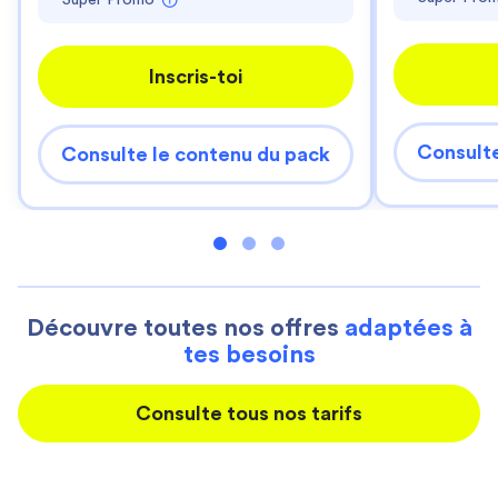
Super Promo
Inscris-toi
Consulte
Consulte le contenu du pack
Découvre toutes nos offres
adaptées à
tes besoins
Consulte tous nos tarifs