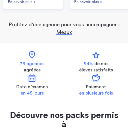
En savoir plus
>
En savoir plus
>
Profitez d'une agence pour vous accompagner :
Meaux
location_on
star
79 agences
94%
de nos
agréées
élèves satisfaits
calendar_month
savings
Date d’examen
Paiement
en 45 jours
en plusieurs fois
Découvre nos packs permis
à