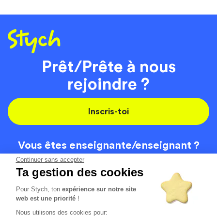
Prêt/Prête à nous
rejoindre ?
Inscris-toi
Vous êtes enseignante/
enseignant ?
On recrute
Continuer sans accepter
Ta gestion des cookies
Pour Stych, ton
expérience sur notre site
Code de la route
Contact
web est une priorité
!
Permis de conduire
Recrutement
Nous utilisons des cookies pour: