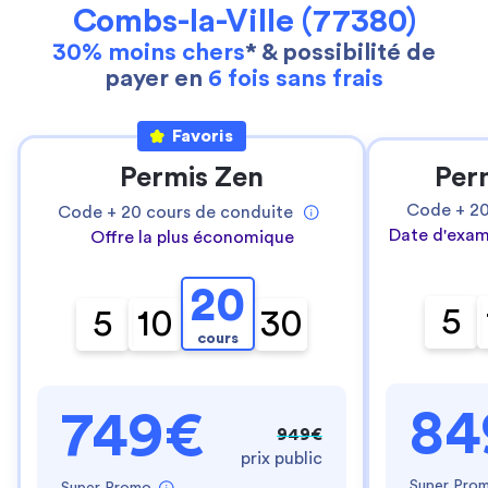
Combs-la-Ville (77380)
30% moins chers
* & possibilité de
payer en
6 fois sans frais
Favoris
Permis Zen
Per
Code +
2
Code +
20
cours de conduite
Date d'exam
Offre la plus économique
20
5
5
10
30
cours
84
749€
949€
prix public
Super Pro