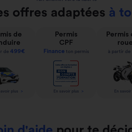
s offres adaptées
à t
mis de
Permis
Permis
nduire
CPF
rou
499€
Finance
ir de
ton permis
à partir de
avoir plus
>
En savoir plus
>
En savoir
in d'aide
pour te déci