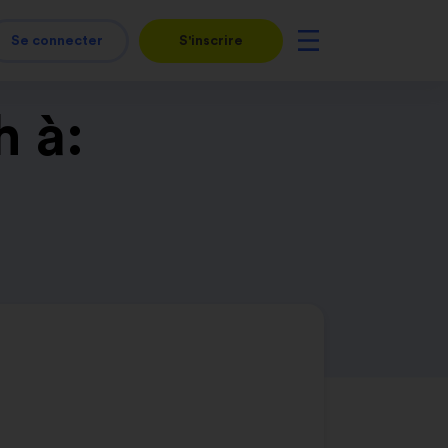
Se connecter
S'inscrire
h à: