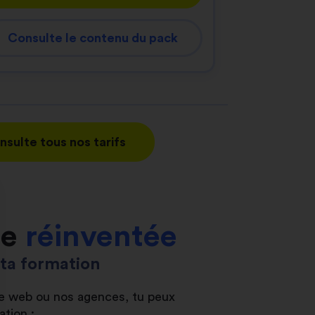
Consulte le contenu du pack
nsulte tous nos tarifs
le
réinventée
s ta formation
ite web ou nos agences, tu peux
ation :