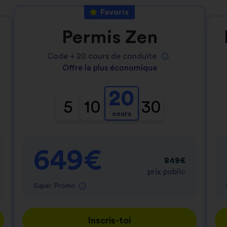
Favoris
Permis Zen
Code +
20
cours de conduite
Offre la plus économique
20
5
10
30
cours
649€
849€
prix public
Super Promo
Inscris-toi