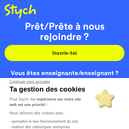
Prêt/Prête à nous
rejoindre ?
Inscris-toi
Vous êtes enseignante/
enseignant ?
On recrute
Continuer sans accepter
Ta gestion des cookies
Pour Stych, ton
expérience sur notre site
Code de la route
Contact
web est une priorité
!
Permis de conduire
Recrutement
Nous utilisons des cookies pour:
Permis CPF
CGV
- permettre le bon fonctionnement du site
Localisation
Mentions légales
- réaliser des statistiques anonymes