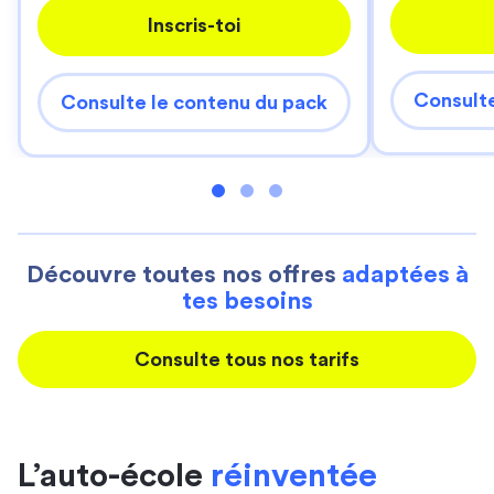
Inscris-toi
Consulte
Consulte le contenu du pack
Découvre toutes nos offres
adaptées à
tes besoins
Consulte tous nos tarifs
L’auto-école
réinventée