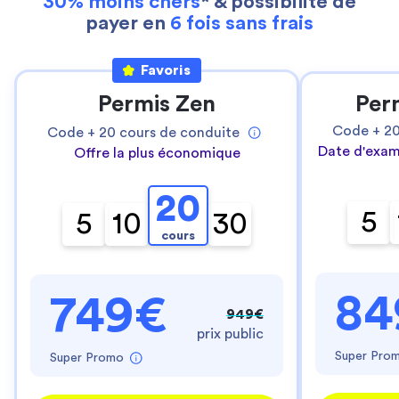
30% moins chers
* & possibilité de
payer en
6 fois sans frais
Favoris
Permis Zen
Per
Code +
2
Code +
20
cours de conduite
Date d'exam
Offre la plus économique
20
5
5
10
30
cours
84
749€
949€
prix public
Super Pro
Super Promo