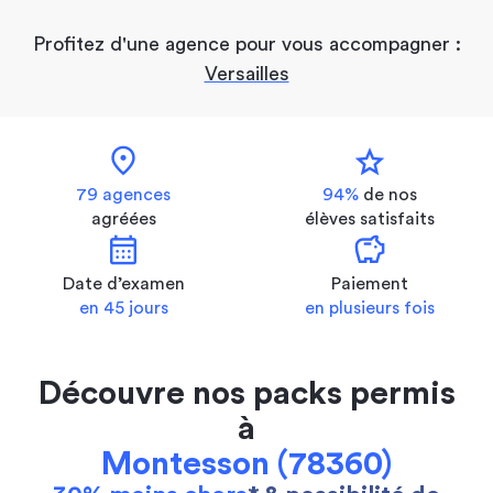
Profitez d'une agence pour vous accompagner :
Versailles
location_on
star
79 agences
94%
de nos
agréées
élèves satisfaits
calendar_month
savings
Date d’examen
Paiement
en 45 jours
en plusieurs fois
Découvre nos packs permis
à
Montesson (78360)