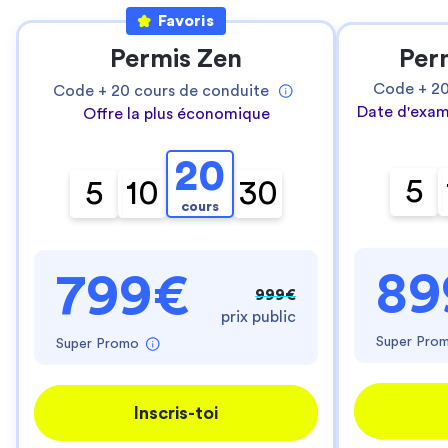
Favoris
Permis Zen
Per
Code +
2
Code +
20
cours de conduite
Date d'exam
Offre la plus économique
20
5
5
10
30
cours
89
799€
999€
prix public
Super Pro
Super Promo
Inscris-toi