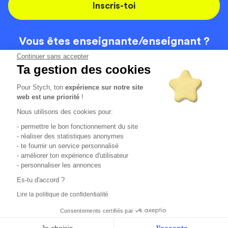
Inscris-toi
Vous êtes enseignante/
enseignant ?
On recrute
Continuer sans accepter
Ta gestion des cookies
Pour Stych, ton
expérience sur notre site
Code de la route
Contact
web est une priorité
!
Permis de conduire
Recrutement
Nous utilisons des cookies pour:
Permis CPF
CGV
- permettre le bon fonctionnement du site
Localisation
Mentions légales
- réaliser des statistiques anonymes
- te fournir un service personnalisé
- améliorer ton expérience d'utilisateur
Tous les avis clients
4.6/5 (51148 avis publiés)
- personnaliser les annonces
*selon étude interne disponible sur
https://www.stych.fr/etude
Es-tu d'accord ?
Comment sont calculés nos taux de réussite ?
Lire la politique de confidentialité
Nos taux de réussite sont calculés sur tous les élèves ayant
passé leur examen une ou deux fois au cours des 12 derniers
Consentements certifiés par
mois.